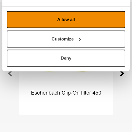
Produkter fra samme kategori
Allow all
Customize
Deny
Eschenbach Clip-On filter 450
E