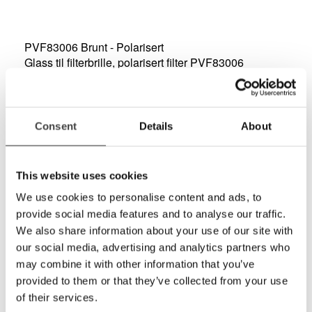
PVF83006 Brunt - Polarisert
Glass til filterbrille, polarisert filter PVF83006
Dette er et filterglass som kan brukes i briller til
utendørs bruk fra medium til høy luminans. Det brune
glasset gjør glasset unikt effektivt i disig vær og på
dager med flatt ”blålys”. Filteret kombinerer en
Consent
Details
About
gulbrun kontrastforsterkende effekt med en god
polariseringskoeffisient på hele 95%. Filteret er svært
god egnet til alle typer aktiviteter som innebærer
This website uses cookies
risiko for blending. Det hindrer effektivt reflekser fra
We use cookies to personalise content and ads, to
vannspeil og snø og tar bort sjenerende blått lys som
reduserer kontrastsynet. aktiv brun,
provide social media features and to analyse our traffic.
art.nr. PVF 83006
We also share information about your use of our site with
our social media, advertising and analytics partners who
may combine it with other information that you’ve
provided to them or that they’ve collected from your use
of their services.