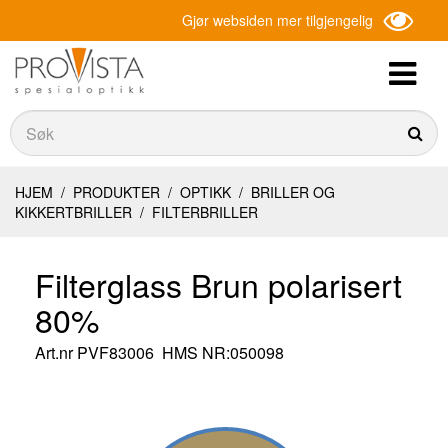
Gjør websiden mer tilgjengelig
Søk
Søk
HJEM
/
PRODUKTER
/
OPTIKK
/
BRILLER OG
KIKKERTBRILLER
/
FILTERBRILLER
Filterglass Brun polarisert
80%
Art.nr
PVF83006
HMS NR:050098