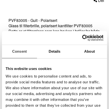
Del
PVF83005 - Gult - Polarisert
Glass til filterbrille, polarisert kantfilter PVF83005
Dette er et filterglass som kan brukes i briller for både
utendørs bruk i medium til høy luminans. Det gul-
grønne glasset er mørkere enn Aktiv gul 3004 og
brukes av de som trenger mer demping av
Consent
Details
About
lyset. Filteret kombinerer en gul kontrastforsterkende
effekt med en god polariseringskoeffisient på hele
99%. Filteret er svært god egnet til alle typer
aktiviteter som innebærer risiko for blending. Dette
This website uses cookies
kan være mobility og friluftsaktiviteter i omgivelser gir
We use cookies to personalise content and ads, to
reflekser fra f.eks vannspeil og/eller snø. Filteret tar
provide social media features and to analyse our traffic.
effektivt bort sjenerende blått lys som reduserer
We also share information about your use of our site with
kontrastsynet og gir økt synskomfort.
our social media, advertising and analytics partners who
art.nr. PVF 83005
may combine it with other information that you’ve
provided to them or that they’ve collected from your use