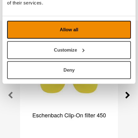
of their services.
Allow all
Produkter fra samme kategori
Customize
Deny
Eschenbach Clip-On filter 450
E