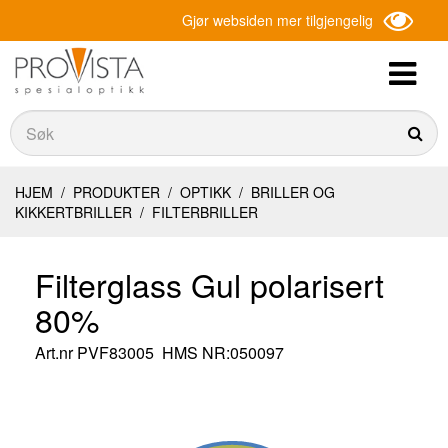
Gjør websiden mer tilgjengelig
Søk
Søk
HJEM
/
PRODUKTER
/
OPTIKK
/
BRILLER OG
KIKKERTBRILLER
/
FILTERBRILLER
Filterglass Gul polarisert
80%
Art.nr
PVF83005
HMS NR:050097