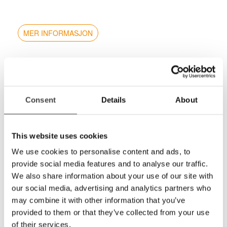
MER INFORMASJON
PVF85001 Databrille - lys rosa 12%
Glass til filterbrille, lese-TV/datafilter
Dette filteret er utviklet med tanke på de som trenger
en egen filterbrille til bruk ved arbeid foran en skjerm,
Consent
Details
About
slik som data eller TV. Filteret fjerner de sjenerende
delene av lyset fra en monitor uten å forvrenge farger
eller virke mørkt, slik som mange andre filterbriller
This website uses cookies
kan være. Filteret gir også muligheten for å integrere
nødvendig korreksjon for avstand til skjerm. Dette vil
We use cookies to personalise content and ads, to
for mange bety betydelig forbedret komfort og
provide social media features and to analyse our traffic.
utholdenhet I arbeidet.
We also share information about your use of our site with
Disse glassene kan fåes med forskjellig fargemetning
our social media, advertising and analytics partners who
fra 10-35% farge.
may combine it with other information that you’ve
provided to them or that they’ve collected from your use
of their services.