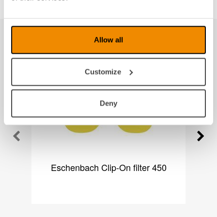
Allow all
Produkter fra samme kategori
Customize
Deny
Eschenbach Clip-On filter 450
E