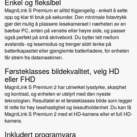
Enkel og fleksibel
MagniLink S Premium er alltid tilgjengelig - enkelt å sette
opp og klar til bruk på sekunder. Den minimale fotavtrykk
gjør det mulig å plassere lesekameraet i nærheten av en
bærbar PC, enten på venstre eller høyre side, og passer
også perfekt på små skrivebord. Du bytter lett mellom
avstands- og lesemodus og trenger aldri tenke på
batterikapasitet eller gjenglemte batteriladere, for enheten
får strøm fra datamaskinen.
Førsteklasses bildekvalitet, velg HD
eller FHD
MagniLink S Premium 2 har utmerket lysstyrke, skarphet
og kontrast, og enheten er utstyrt med den nyeste
teknologien. Resultatet er et førsteklasses bilde som legger
til rette for høy lesehastighet og leseutholdenhet. Du kan få
MagniLink S Premium 2 med et HD-kamera eller et full HD-
kamera.
Inkludert programvara