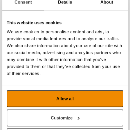
Consent
Details
About
dokkingstasjon med bordklemme eller dokkingstasjon med
plate.
This website uses cookies
We use cookies to personalise content and ads, to
provide social media features and to analyse our traffic.
We also share information about your use of our site with
our social media, advertising and analytics partners who
may combine it with other information that you’ve
provided to them or that they’ve collected from your use
of their services.
Allow all
Les mer om MagniLink S Premium 2 HD HMS nr: 239950
Customize
Les mer om MagniLink S Premium 2 FHD HMS nr: 239950
Se filmen om MagniLink S Premium 2