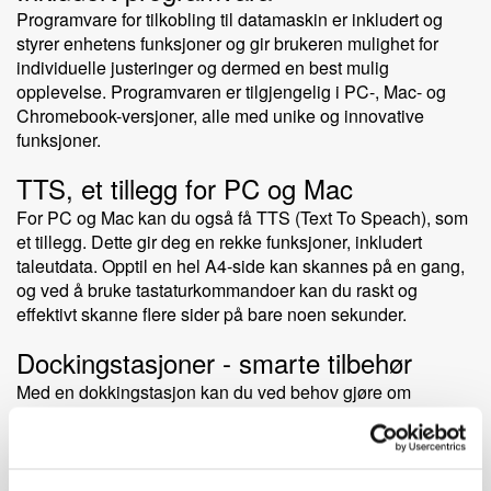
Programvare for tilkobling til datamaskin er inkludert og
styrer enhetens funksjoner og gir brukeren mulighet for
individuelle justeringer og dermed en best mulig
opplevelse. Programvaren er tilgjengelig i PC-, Mac- og
Chromebook-versjoner, alle med unike og innovative
funksjoner.
TTS, et tillegg for PC og Mac
For PC og Mac kan du også få TTS (Text To Speach), som
et tillegg. Dette gir deg en rekke funksjoner, inkludert
taleutdata. Opptil en hel A4-side kan skannes på en gang,
og ved å bruke tastaturkommandoer kan du raskt og
effektivt skanne flere sider på bare noen sekunder.
Dockingstasjoner - smarte tilbehør
Med en dokkingstasjon kan du ved behov gjøre om
MagniLink S Premium 2 til et stasjonært system. Dokking
og avdokking gjøres på få sekunder, så det er enkelt å
veksle mellom et stasjonært og et mobilt system. Du kan
velge mellom dokkingstasjon med X/Y-bord,