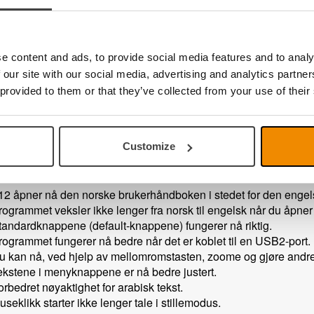
ulighet til å skjule programmet med Ctrl + H når det kjøres s
uperNova eller ZoomText ikke er aktivert, vil Ctrl + H skjule meny
ulighet til å lime inn tekst i programmet med Ctrl + V.
ulighet til å styre panorering/helling på et avstandskamera.
e content and ads, to provide social media features and to analy
ulighet til å lagre det som er OCR-behandlet, som en lydfil (.wav
 our site with our social media, advertising and analytics partn
rogrammet viser en melding hvis kameraet er lisensiert for en 
 provided to them or that they’ve collected from your use of their
stallert.
rogrammet gir nå tilbakemelding ved bruk av knappene for lydsty
Customize
TM
som er fikset i MagniLink
PCViewer
10.1.8.0
12 åpner nå den norske brukerhåndboken i stedet for den engel
rogrammet veksler ikke lenger fra norsk til engelsk når du åpner
tandardknappene (default-knappene) fungerer nå riktig.
rogrammet fungerer nå bedre når det er koblet til en USB2-port.
u kan nå, ved hjelp av mellomromstasten, zoome og gjøre andre
ekstene i menyknappene er nå bedre justert.
orbedret nøyaktighet for arabisk tekst.
seklikk starter ikke lenger tale i stillemodus.