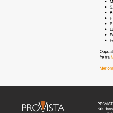
M
S
B
P
P
L
F
F
Oppdate
fra fra
M
Mer om
PROVIST
Nils Hans