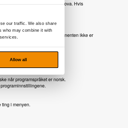
ammen med ZoomText eller SuperNova. Hvis
en i stedet.
se our traffic. We also share
).
ers who may combine it with
funksjon, men den aktuelle komponenten ikke er
 services.
rke og talehastighet.
Allow all
ske når programspråket er norsk.
 programinnstillingene.
 ting i menyen.