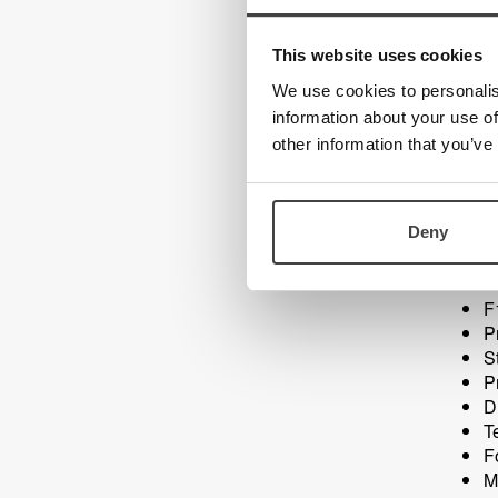
Teknologi
M
S
Kontakt oss
This website uses cookies
M
Visjon
M
We use cookies to personalis
Om oss
M
information about your use of
Ansatte
P
other information that you’ve
Veibeskrivelse
in
P
Deny
Feil 
F
P
S
P
D
T
F
Mu