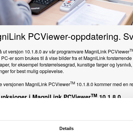
niLink PCViewer-oppdatering. Svæ
T
nå ut versjon 10.1.8.0 av vår programvare MagniLink PCViewer
 PC-er som brukes til å vise bilder fra et MagniLink forstørren
per, for eksempel forstørrelsesgrad, kunstige farger og lysnivå, 
inger for best mulig opplevelse.
kjermleser
TM
e versjonen MagniLink PCViewer
10.1.8.0 kommer med en rek
TM
unksjoner i MagniLink
PCViewer
10.1.8.0
erktøytips i menyen viser nå hurtigtaster.
ulighet til, under EUC-fanen, å endre farge på hjelpelinjer.
lighet til å forstørre og navigere i OCR-bilder.
Details
ere muligheter til å navigere i stillemodus.