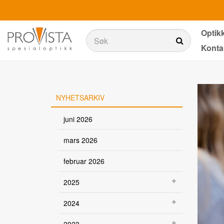
Optik
Søk
Konta
Søk
Produkter
Belysning
NYHETSARKIV
Teknologi
juni 2026
Synstester
mars 2026
Aktiviteter i dagliglivet
februar 2026
Ergonomi
2025
Tjenester
2024
Optikkbutikker med et utvalg av våre produkter