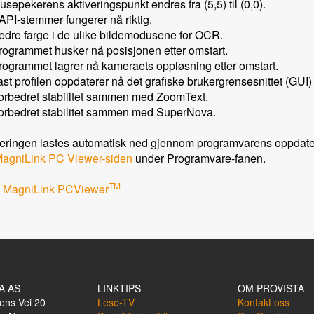
usepekerens aktiveringspunkt endres fra (5,5) til (0,0).
API-stemmer fungerer nå riktig.
edre farge i de ulike bildemodusene for OCR.
rogrammet husker nå posisjonen etter omstart.
rogrammet lagrer nå kameraets oppløsning etter omstart.
ast profilen oppdaterer nå det grafiske brukergrensesnittet (GUI) 
orbedret stabilitet sammen med ZoomText.
orbedret stabilitet sammen med SuperNova.
ringen lastes automatisk ned gjennom programvarens oppdater
agniLink PC Viewer-siden
under Programvare-fanen.
TM
 MagniLink PCViewer
A AS
LINKTIPS
OM PROVISTA
ens Vei 20
Lese-TV
Kontakt oss