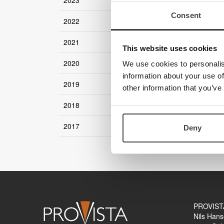
2023
Produkter
Consent
2022
Kurs og kompetanse
Kurs for brukere
2021
This website uses cookies
Kurs for fagpersoner innen syn
Miniseminar
2020
We use cookies to personalis
information about your use of
Webinar
2019
other information that you’ve
Support
2018
Innstallasjonsutfordringer
2017
Esys / b.note i Supernova skjermleser og Dolphin s
Deny
Brukerveiledninger
Gamle brukerveiledninger
Programvare / oppgraderinger
Kataloger
Video
Medisinsk Optikk
Syn
PROVIST
Optikk
Nils Hans