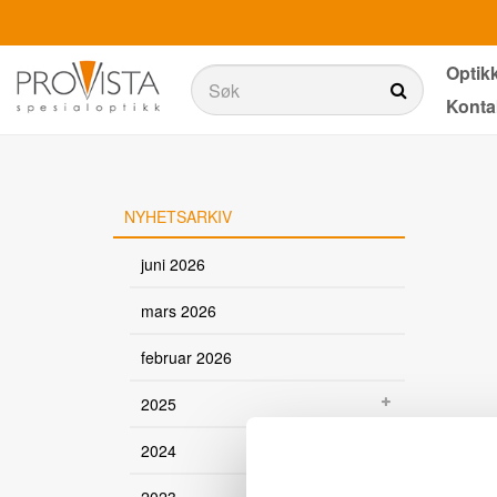
Optik
Søk
Konta
Søk
Produkter
Belysning
NYHETSARKIV
Teknologi
juni 2026
Synstester
mars 2026
Aktiviteter i dagliglivet
februar 2026
Ergonomi
2025
Tjenester
2024
Optikkbutikker med et utvalg av våre produkter