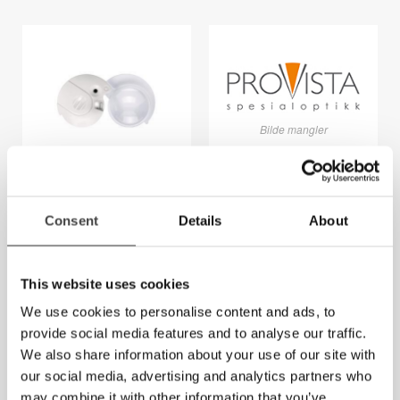
Bilde mangler
Eschenbach
Eschenbach
Consent
Mobilent LED
Details
Økonomi
About
Lommelupe
Lommelupe
This website uses cookies
We use cookies to personalise content and ads, to
provide social media features and to analyse our traffic.
We also share information about your use of our site with
our social media, advertising and analytics partners who
may combine it with other information that you’ve