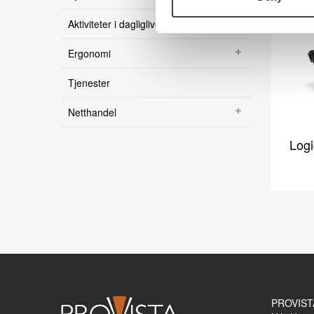
Teknologi
Aktiviteter i dagliglivet
Kontakt oss
Visjon
Ergonomi
Om oss
Ansatte
Tjenester
Veibeskrivelse
Netthandel
Logi
PROVIST