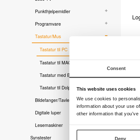
Produkter
Punkthjelpemidler
Kurs og kompetanse
Lo
Programvare
Kurs for brukere
Kurs for fagpersoner innen syn
Tastatur/Mus
Miniseminar
Tastatur til PC
Webinar
Tastatur til MAC
Support
Consent
Innstallasjonsutfordringer
Tastatur med Bluetooth
Esys / b.note i Supernova skjermleser og Dolphin s
Brukerveiledninger
Tastatur til Dolphin-produkter
This website uses cookies
Gamle brukerveiledninger
We use cookies to personalis
Bildefanger/Tavleundervisning
Programvare / oppgraderinger
information about your use of
Kataloger
Log
Digitale luper
Video
other information that you’ve
Medisinsk Optikk
Lesemaskiner
Syn
Optikk
Synstester
Deny