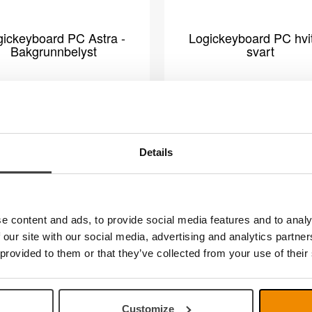
gickeyboard PC Astra -
Logickeyboard PC hvi
Bakgrunnbelyst
svart
Details
kjermleser
e content and ads, to provide social media features and to analy
 our site with our social media, advertising and analytics partn
ickeyboard PC gult på
Logickeyboard PC svar
 provided to them or that they’ve collected from your use of their
svart
gult
Customize