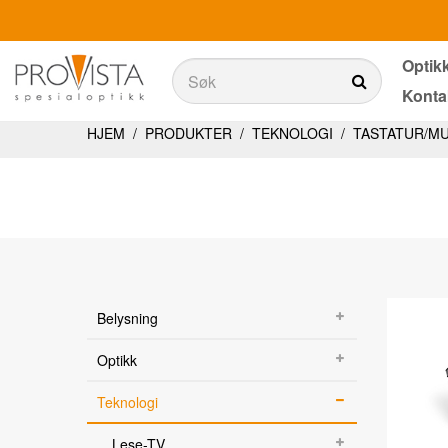
Optik
Søk
Konta
Søk
Produkter
HJEM
/
PRODUKTER
/
TEKNOLOGI
/
TASTATUR/M
Belysning
Teknologi
Synstester
Aktiviteter i dagliglivet
Belysning
Ergonomi
Optikk
Tjenester
Teknologi
Optikkbutikker med et utvalg av våre produkter
Lese-TV