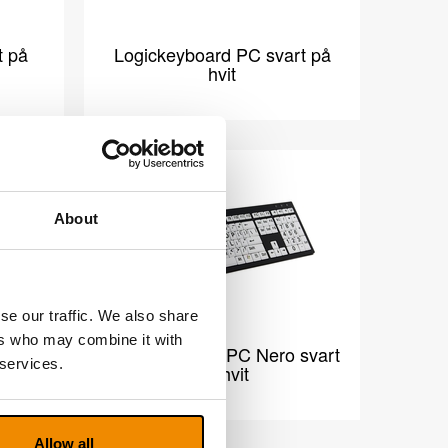
t på
Logickeyboard PC svart på
hvit
About
se our traffic. We also share
ers who may combine it with
t på
Logickeyboard PC Nero svart
 services.
på hvit
Allow all