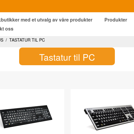
kbutikker med et utvalg av våre produkter
Produkter
kt oss
US
/
TASTATUR TIL PC
Tastatur til PC