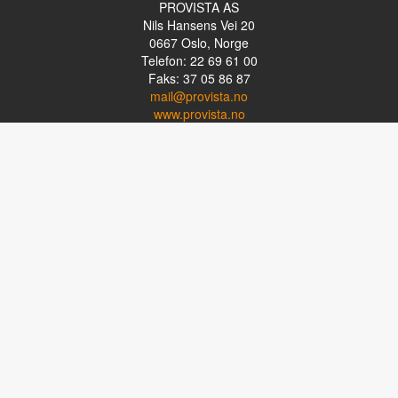
PROVISTA AS
Nils Hansens Vei 20
0667
Oslo, Norge
Telefon: 22 69 61 00
Faks: 37 05 86 87
mail@provista.no
www.provista.no
LINKTIPS
Lese-TV
Punkthjelpemidler
Programvare
Luper og lysluper
Briller
Kikkerter
OM PROVISTA
Kontakt oss
Om Provista
Kurs for brukere
Kurs for fagpersoner
Personvernerklæring