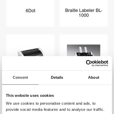
Braille Labeler BL-
6Dot
1000
Consent
Details
About
Index Braille
Index Braille
Embosser Basic-D
Embosser Everest
V5
V5
This website uses cookies
We use cookies to personalise content and ads, to
provide social media features and to analyse our traffic.