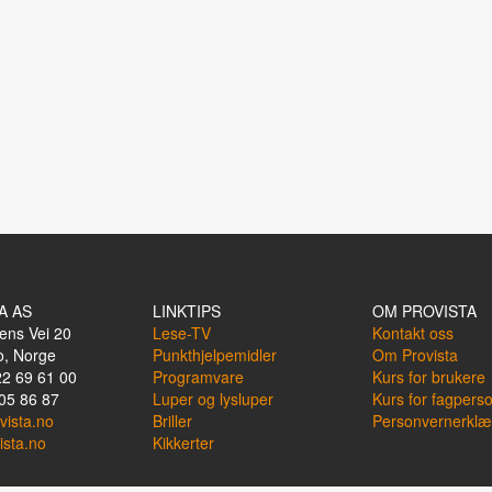
A AS
LINKTIPS
OM PROVISTA
ens Vei 20
Lese-TV
Kontakt oss
o, Norge
Punkthjelpemidler
Om Provista
22 69 61 00
Programvare
Kurs for brukere
05 86 87
Luper og lysluper
Kurs for fagpers
vista.no
Briller
Personvernerklæ
ista.no
Kikkerter