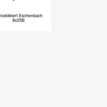
nokikkert Eschenbach
8x25B
kjermleser