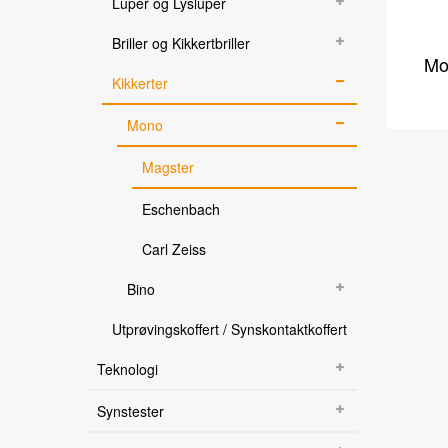
Luper og Lysluper
Produkter
Briller og Kikkertbriller
Kurs og kompetanse
Mo
Kurs for brukere
Kikkerter
Kurs for fagpersoner innen syn
Mono
Miniseminar
Webinar
Magster
Support
Eschenbach
Innstallasjonsutfordringer
Carl Zeiss
Esys / b.note i Supernova skjermleser og Dolphin s
Brukerveiledninger
Bino
Gamle brukerveiledninger
Programvare / oppgraderinger
Utprøvingskoffert / Synskontaktkoffert
Kataloger
Video
Teknologi
Medisinsk Optikk
Syn
Synstester
Optikk