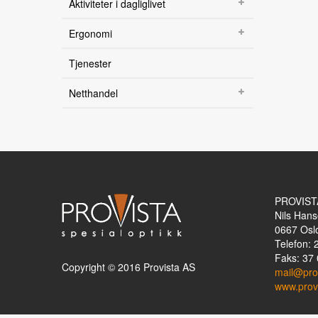
Teknologi
Aktiviteter i dagliglivet
Kontakt oss
Ergonomi
Visjon
Tjenester
Om oss
Ansatte
Netthandel
Veibeskrivelse
PROVIST
Nils Hans
0667
Osl
Telefon: 
Faks: 37 
Copyright © 2016 Provista AS
mail@pro
www.prov