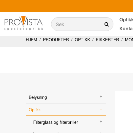
Optik
Søk
Konta
Søk
Produkter
HJEM
/
PRODUKTER
/
OPTIKK
/
KIKKERTER
/
MO
Belysning
Teknologi
Synstester
Aktiviteter i dagliglivet
Belysning
Ergonomi
Optikk
Tjenester
Filterglass og filterbriller
Optikkbutikker med et utvalg av våre produkter