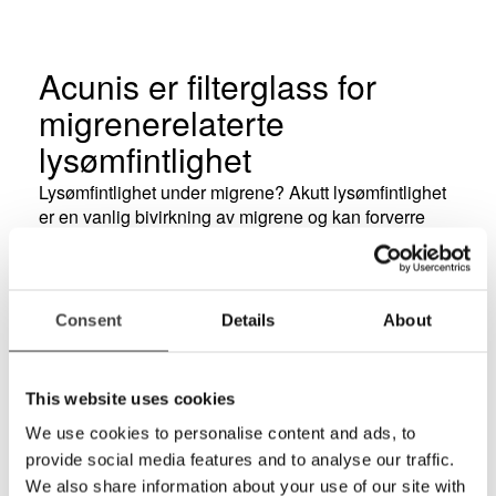
Acunis er filterglass for
migrenerelaterte
lysømfintlighet
Lysømfintlighet under migrene? Akutt lysømfintlighet
er en vanlig bivirkning av migrene og kan forverre
symptomene.
Spesielle lysledende celler i netthinnen
antas å
være ansvarlig for dette problemet. Disse
cellene reagerer
på et visst lysspekter og dette kan gi
et ekstremt ubehag.
Consent
Details
About
Acunis fjerner delene av lyset som er forbundet med
lysfølsomhet, i motsetning til en vanlig solbrille som
This website uses cookies
demper alt lys. Dette forhindrer øynene å tilpasse seg
mørket og gir dermed mindre blending når brillene tas
We use cookies to personalise content and ads, to
av.
Glassene er tilgjengelig med eller uten styrke.
provide social media features and to analyse our traffic.
Alle versjonerbeskytter mot UV-stråling og kan
We also share information about your use of our site with