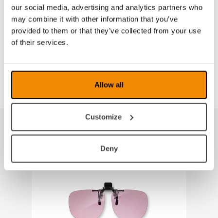
brukes når kjøring i henhold til DIN EN ISO 123121.
our social media, advertising and analytics partners who
may combine it with other information that you’ve
Glassene fi ns i følgende versjoner:
provided to them or that they’ve collected from your use
Acunis 25%
of their services.
Acunis 50%
Acunis 75%
Allow all
Customize
Produkter fra samme kategori
Deny