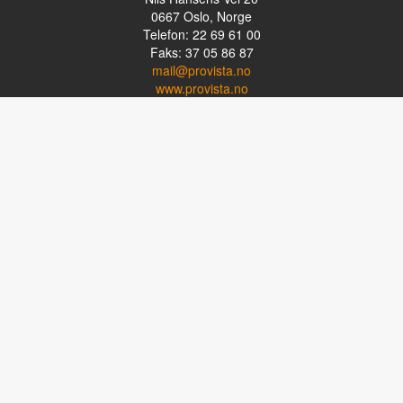
0667
Oslo, Norge
Telefon: 22 69 61 00
Faks: 37 05 86 87
mail@provista.no
www.provista.no
LINKTIPS
Lese-TV
Punkthjelpemidler
Programvare
Luper og lysluper
Briller
Kikkerter
OM PROVISTA
Kontakt oss
Om Provista
Kurs for brukere
Kurs for fagpersoner
Personvernerklæring