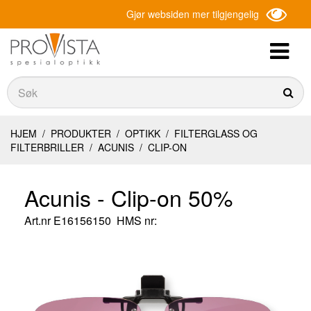
Gjør websiden mer tilgjengelig
Søk
Søk
HJEM
/
PRODUKTER
/
OPTIKK
/
FILTERGLASS OG
FILTERBRILLER
/
ACUNIS
/
CLIP-ON
Acunis - Clip-on 50%
Art.nr
E16156150
HMS nr: