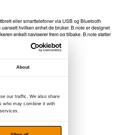
tbrett eller smarttelefoner via USB og Bluetooth
jon uansett hvilken enhet de bruker. B.note er designet
keren enkelt navigerer frem og tilbake. B.note støtter
okumenter.
About
se our traffic. We also share
ers who may combine it with
 services.
.0)
Allow all