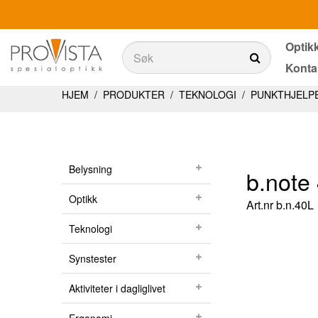
Optik
Søk
Konta
Søk
Produkter
HJEM
/
PRODUKTER
/
TEKNOLOGI
/
PUNKTHJELP
Belysning
Teknologi
Belysning
b.note 
Synstester
Optikk
Art.nr
b.n.40L
Aktiviteter i dagliglivet
Teknologi
Ergonomi
Synstester
Tjenester
Aktiviteter i dagliglivet
Optikkbutikker med et utvalg av våre produkter