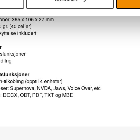
30 % på 25 min., 80 % 1t30
iftstid: ca. 14 timer
oner: 365 x 105 x 27 mm
 gr. (40 celler)
yttelse inkludert
r
sfunksjoner
dling
etsfunksjoner
-tilkobling (opptil 4 enheter)
ser: Supernova, NVDA, Jaws, Voice Over, etc
at: DOCX, ODT, PDF, TXT og MBE