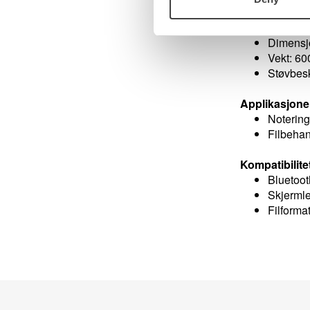
Ladetid 
Batteridr
Dimensj
Vekt: 600
Støvbesk
Applikasjone
Notering
Filbehan
Kompatibilit
Bluetooth
Skjermle
Filform