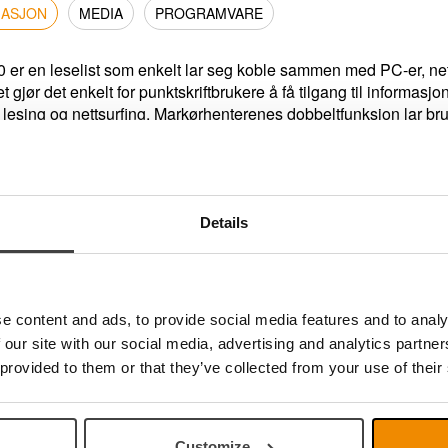
MASJON
MEDIA
PROGRAMVARE
0 er en leselist som enkelt lar seg koble sammen med PC-er, net
et gjør det enkelt for punktskriftbrukere å få tilgang til informas
r lesing og nettsurfing. Markørhenterenes dobbeltfunksjon lar bru
e skjermleserne. B.note har også mulighet til å lagre og åpne d
ner / Funksjoner
kriftceller / 8 punkter pr celle
ørhentere med dobbeltfunksjon
Details
sjons og navigasjonstaster
rer: STM32L1 / ARM Cortex-A53, firekjerner, 1,4 GHz
12 MB LPDDR2 (900 MHz)
 64 GB
e content and ads, to provide social media features and to analy
4 GHz 802.11ac dual band
 our site with our social media, advertising and analytics partn
h: 4.2 LS BLE
 provided to them or that they’ve collected from your use of their
ng: Jack 3,5 mm
 3,7V 6000mAh (22,2 W)
ing med ekstern strømadapter USB C (protokoll PD Universal 2
Customize