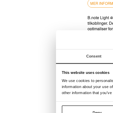
Teknologi
MER INFOR
Kontakt oss
Visjon
B.note Light 4
Om oss
tilkoblinger. D
Ansatte
optimaliser fo
Veibeskrivelse
alle de vanlig
Spesifikasjo
40 punkts
40 mark
Consent
2x4 funk
Prosesso
RAM: 5
This website uses cookies
SD-kort
We use cookies to personalis
Wifi: 2,
information about your use of
Bluetoot
other information that you’ve
USB
Lydutga
Batteri:
Rask lad
Deny