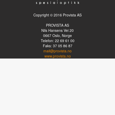
Copyright © 2016 Provista AS
PROVISTA AS
Nils Hansens Vei 20
0667
Oslo, Norge
Telefon: 22 69 61 00
Faks: 37 05 86 87
mail@provista.no
www.provista.no
LINKTIPS
Lese-TV
Punkthjelpemidler
Programvare
Luper og lysluper
Briller
Kikkerter
OM PROVISTA
Kontakt oss