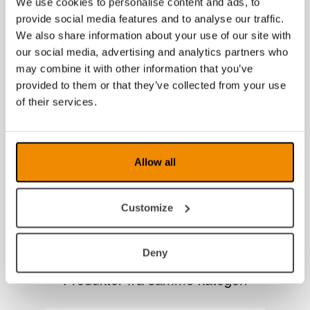
We use cookies to personalise content and ads, to
provide social media features and to analyse our traffic.
We also share information about your use of our site with
our social media, advertising and analytics partners who
may combine it with other information that you’ve
provided to them or that they’ve collected from your use
of their services.
Bordstativ Daylight 13,5kg
G
Allow all
Customize
Deny
Produkter fra samme kategori