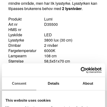
mindre område, men har lik lysstyrke. Lysstyrken kan
tilpasses brukerens behov med
2 lysnivåer
.
Produkt
Lumi
Art nr
D35500
HMS nr
Lyskilde
LED
Lysstyrke
3800 lux (30 cm)
Dimbar
2 nivåer
Fargetemperatur
6000K
Lampearm
108 cm
Størrelse
58,5x51x70 cm
Vekt
2 kg
Consent
Details
About
This website uses cookies
Tilbehør