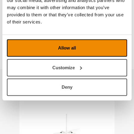
our social media, advertising and analytics partners who
Størrelse
58,5x18x78 c
may combine it with other information that you’ve
Vekt
2,8 kg
provided to them or that they’ve collected from your use
Farge
Hvit
of their services.
Allow all
Customize
Tilbehør
Deny