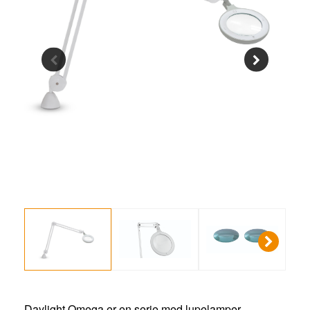
Daylight Omega er en serie med lupelamper.