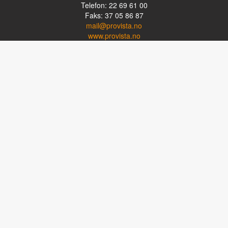
Telefon: 22 69 61 00
Faks: 37 05 86 87
mail@provista.no
www.provista.no
LINKTIPS
Lese-TV
Punkthjelpemidler
Programvare
Luper og lysluper
Briller
Kikkerter
OM PROVISTA
Kontakt oss
Om Provista
Kurs for brukere
Kurs for fagpersoner
Personvernerklæring
Følg oss på Facebook