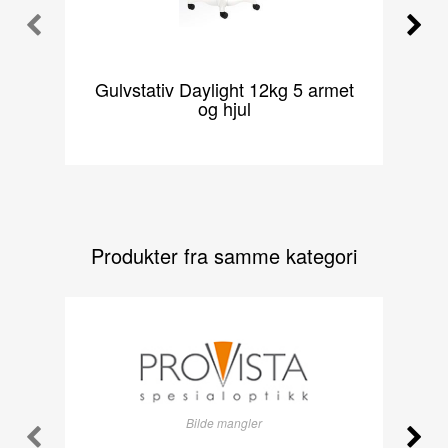
Gulvstativ Daylight 12kg 5 armet
Lu
og hjul
Produkter fra samme kategori
Bilde mangler