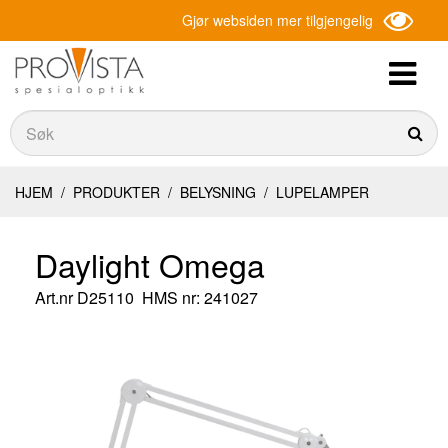
Gjør websiden mer tilgjengelig
Søk
Søk
HJEM
/
PRODUKTER
/
BELYSNING
/
LUPELAMPER
Daylight Omega
Art.nr
D25110
HMS nr: 241027