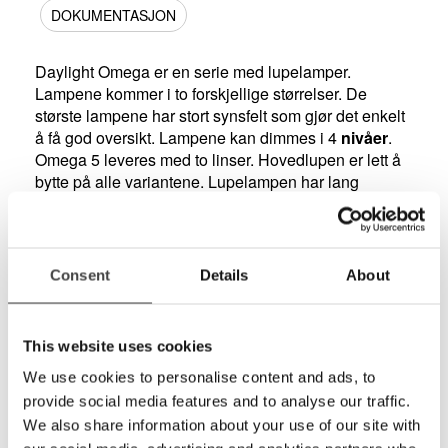
DOKUMENTASJON
Daylight Omega er en serie med lupelamper.
Lampene kommer i to forskjellige størrelser. De
største lampene har stort synsfelt som gjør det enkelt
å få god oversikt. Lampene kan dimmes i 4
nivåer
.
Omega 5 leveres med to linser. Hovedlupen er lett å
bytte på alle variantene. Lupelampen har lang
lampearm og lav vekt.
Produkt
Omega 5
Art nr
D25110
Consent
Details
About
HMS nr
241027
Linsestørrelse
2 stk: 12,7 c
Forstørrelse
1,75x og 2,25
This website uses cookies
Lyskilde
42 LED-diode
Lysstyrke
5500 lux (15 
We use cookies to personalise content and ads, to
Dimbar
2 nivåer
provide social media features and to analyse our traffic.
Fargetemperatur
6000K
We also share information about your use of our site with
Lampearm
115 cm