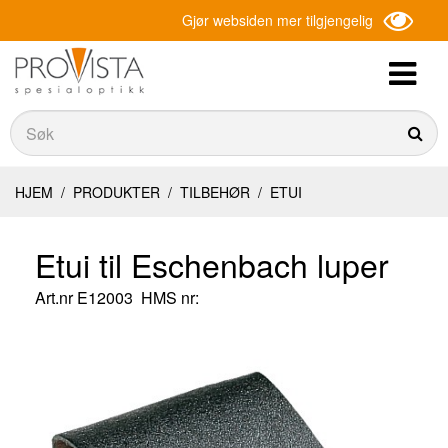
Gjør websiden mer tilgjengelig
Søk
Søk
HJEM
/
PRODUKTER
/
TILBEHØR
/
ETUI
Etui til Eschenbach luper
Art.nr
E12003
HMS nr: