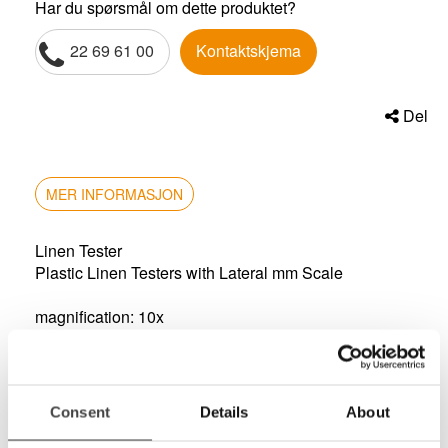
Har du spørsmål om dette produktet?
22 69 61 00
Kontaktskjema
Del
MER INFORMASJON
Linen Tester
Plastic Linen Testers with Lateral mm Scale
magnification: 10x
height: 28mm
lens size: 14.6mm
cut out: 15mm x 15mm
case#: 12002
Consent
Details
About