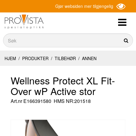
Gjør websiden mer tilgjengelig
Søk
Søk
HJEM
/
PRODUKTER
/
TILBEHØR
/
ANNEN
Wellness Protect XL Fit-
Over wP Active stor
Art.nr
E166391580
HMS NR:201518