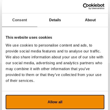
Del
Consent
Details
About
Denne Fit-Over modellen er en modell med et
filterglass wP Active.
Passer fint på utsiden av en vanlig brille!
Lett og ta av og på!
This website uses cookies
We use cookies to personalise content and ads, to
provide social media features and to analyse our traffic.
We also share information about your use of our site with
our social media, advertising and analytics partners who
may combine it with other information that you’ve
provided to them or that they’ve collected from your use
Produkter fra samme kategori
of their services.
Allow all