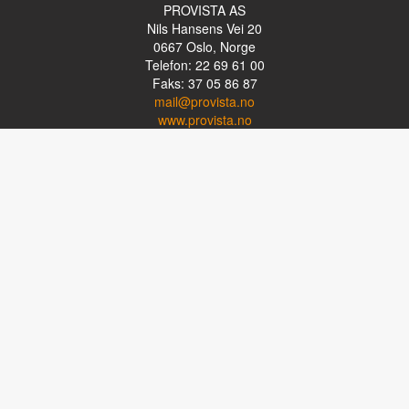
PROVISTA AS
Nils Hansens Vei 20
0667
Oslo, Norge
Telefon: 22 69 61 00
Faks: 37 05 86 87
mail@provista.no
www.provista.no
LINKTIPS
Lese-TV
Punkthjelpemidler
Programvare
Luper og lysluper
Briller
Kikkerter
OM PROVISTA
Kontakt oss
Om Provista
Kurs for brukere
Kurs for fagpersoner
Personvernerklæring