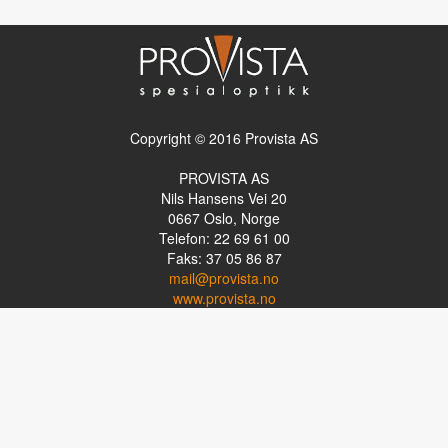
Copyright © 2016 Provista AS
PROVISTA AS
Nils Hansens Vei 20
0667
Oslo, Norge
Telefon: 22 69 61 00
Faks: 37 05 86 87
mail@provista.no
www.provista.no
LINKTIPS
Lese-TV
Punkthjelpemidler
Programvare
Luper og lysluper
Briller