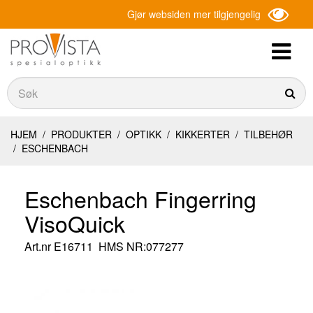
Gjør websiden mer tilgjengelig
Søk
Søk
HJEM
/
PRODUKTER
/
OPTIKK
/
KIKKERTER
/
TILBEHØR
/
ESCHENBACH
Eschenbach Fingerring
VisoQuick
Art.nr
E16711
HMS NR:077277