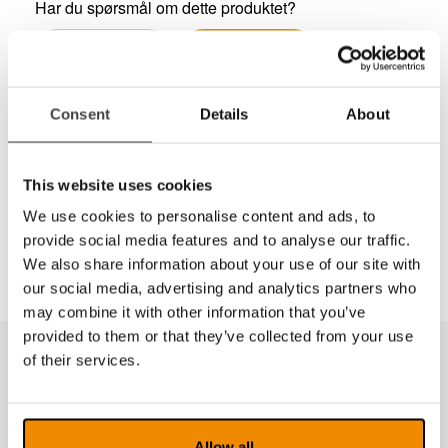
Har du spørsmål om dette produktet?
22 69 61 00
Kontaktskjema
Del
Consent
Details
About
This website uses cookies
Fingerring for Eschenbach monokikkerter:
We use cookies to personalise content and ads, to
E16731, E16732, E16733, E16734 og E1674820
provide social media features and to analyse our traffic.
We also share information about your use of our site with
our social media, advertising and analytics partners who
may combine it with other information that you’ve
provided to them or that they’ve collected from your use
of their services.
Produkter fra samme kategori
Allow all