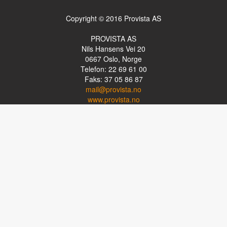
Copyright © 2016 Provista AS
PROVISTA AS
Nils Hansens Vei 20
0667
Oslo, Norge
Telefon: 22 69 61 00
Faks: 37 05 86 87
mail@provista.no
www.provista.no
LINKTIPS
Lese-TV
Punkthjelpemidler
Programvare
Luper og lysluper
Briller
Kikkerter
OM PROVISTA
Kontakt oss
Om Provista