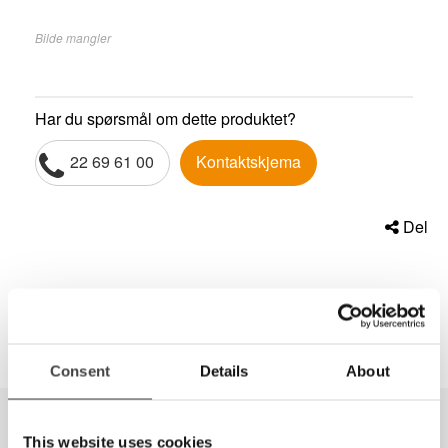
Bilde mangler
Har du spørsmål om dette produktet?
22 69 61 00
Kontaktskjema
Del
Consent
Details
About
This website uses cookies