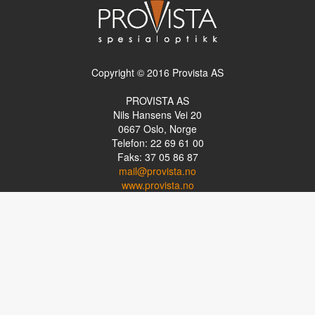
Copyright © 2016 Provista AS
PROVISTA AS
Nils Hansens Vei 20
0667
Oslo, Norge
Telefon: 22 69 61 00
Faks: 37 05 86 87
mail@provista.no
www.provista.no
LINKTIPS
Lese-TV
Punkthjelpemidler
Programvare
Luper og lysluper
Briller
Kikkerter