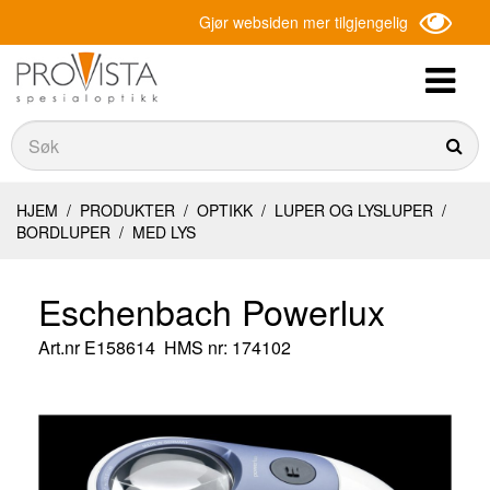
Gjør websiden mer tilgjengelig
Søk
Søk
HJEM
/
PRODUKTER
/
OPTIKK
/
LUPER OG LYSLUPER
/
BORDLUPER
/
MED LYS
Eschenbach Powerlux
Art.nr
E158614
HMS nr: 174102