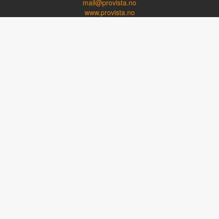
mail@provista.no
www.provista.no
LINKTIPS
Lese-TV
Punkthjelpemidler
Programvare
Luper og lysluper
Briller
Kikkerter
OM PROVISTA
Kontakt oss
Om Provista
Kurs for brukere
Kurs for fagpersoner
Personvernerklæring
Følg oss på Facebook