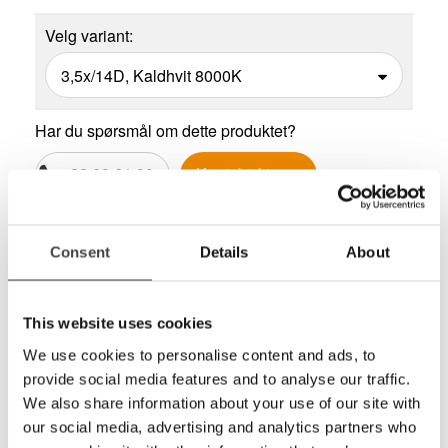
Velg variant:
Har du spørsmål om dette produktet?
22 69 61 00
Kontaktskjema
Del
Consent
Details
About
Eschenbach Powerlux er en serie ergonomiske
This website uses cookies
bordluper som er lette å skyve oppå arket da den er
We use cookies to personalise content and ads, to
formet som en pc mus. Eschenbach Powerlux finnes
provide social media features and to analyse our traffic.
med kaldt lys (8.000K) og varmt lys (3.000K). Serien
We also share information about your use of our site with
har fått designpriser fra Red Dot og IF. Linsene er
our social media, advertising and analytics partners who
coatet mot riper og for bedre lysgjennomgang.