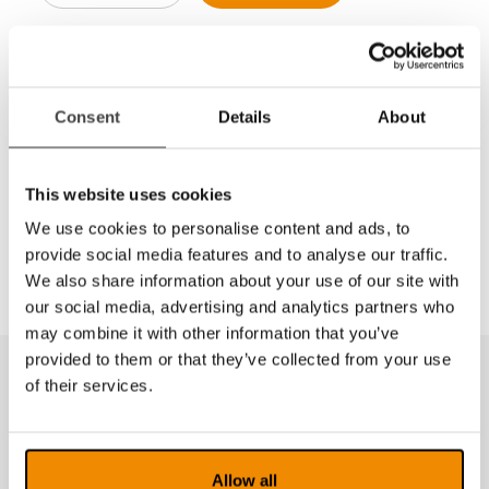
Del
Consent
Details
About
MER INFORMASJON
This website uses cookies
Precision Scale Magnifier with Cross Hair scale
precision measuring cross-hair magnifier scale
We use cookies to personalise content and ads, to
provide social media features and to analyse our traffic.
We also share information about your use of our site with
our social media, advertising and analytics partners who
may combine it with other information that you’ve
provided to them or that they’ve collected from your use
of their services.
Produkter fra samme kategori
Allow all