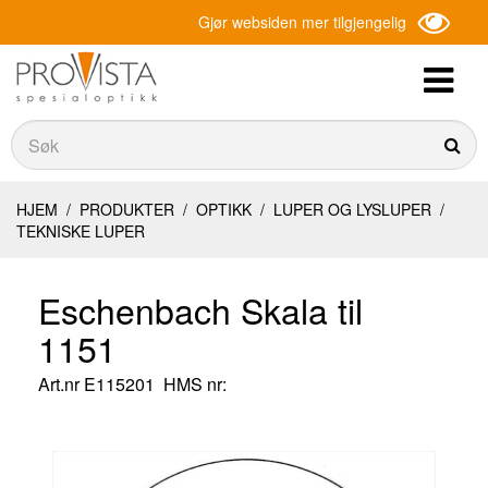
Gjør websiden mer tilgjengelig
Søk
Søk
HJEM
/
PRODUKTER
/
OPTIKK
/
LUPER OG LYSLUPER
/
TEKNISKE LUPER
Eschenbach Skala til
1151
Art.nr
E115201
HMS nr: