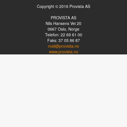
Copyright © 2016 Provista AS
PROVISTA AS
Nils Hansens Vei 20
0667
Oslo, Norge
Telefon: 22 69 61 00
Faks: 37 05 86 87
mail@provista.no
www.provista.no
LINKTIPS
Lese-TV
Punkthjelpemidler
Programvare
Luper og lysluper
Briller
Kikkerter
OM PROVISTA
Kontakt oss
Om Provista
Kurs for brukere