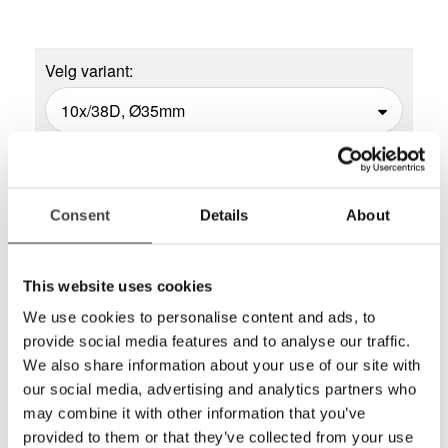
Velg variant:
Har du spørsmål om dette produktet?
22 69 61 00
Kontaktskjema
Consent
Details
About
Del
This website uses cookies
We use cookies to personalise content and ads, to
provide social media features and to analyse our traffic.
Bordluper som er ideelle for synsoppgaver som
We also share information about your use of our site with
krever høy forstørring. Transparent plastfot slipper til
our social media, advertising and analytics partners who
lys og gir klar og lys visning. Åpning i plastfoten gir
may combine it with other information that you’ve
mulighet for skriving under lupen (unntatt E1153).
provided to them or that they’ve collected from your use