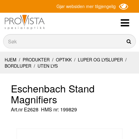
Gjør websiden mer tilgjengelig
Søk
Søk
HJEM
/
PRODUKTER
/
OPTIKK
/
LUPER OG LYSLUPER
/
BORDLUPER
/
UTEN LYS
Eschenbach Stand
Magnifiers
Art.nr
E2628
HMS nr: 199829