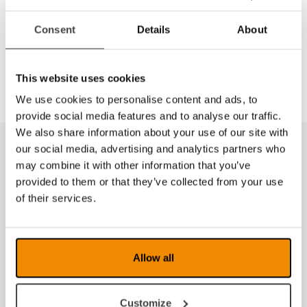
Consent
Details
About
Eschenbach etui til lupe med nr.E2655150
This website uses cookies
We use cookies to personalise content and ads, to
provide social media features and to analyse our traffic.
We also share information about your use of our site with
our social media, advertising and analytics partners who
Produkter fra samme kategori
may combine it with other information that you’ve
provided to them or that they’ve collected from your use
of their services.
Allow all
Customize