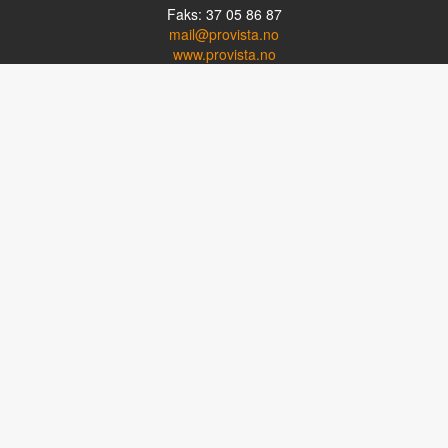
Faks: 37 05 86 87
mail@provista.no
www.provista.no
LINKTIPS
Lese-TV
Punkthjelpemidler
Programvare
Luper og lysluper
Briller
Kikkerter
OM PROVISTA
Kontakt oss
Om Provista
Kurs for brukere
Kurs for fagpersoner
Personvernerklæring
Følg oss på Facebook