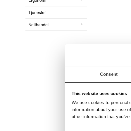
Ergonomi
Produkter
Tjenester
Kurs og kompetanse
Kurs for brukere
Netthandel
Kurs for fagpersoner innen syn
Miniseminar
Webinar
Support
Innstallasjonsutfordringer
Esys / b.note i Supernova skjermleser og Dolphin s
Consent
Brukerveiledninger
Gamle brukerveiledninger
Programvare / oppgraderinger
This website uses cookies
Aplantisk lupe
Kataloger
En aplanatisk l
We use cookies to personalis
Video
av lupen.
information about your use of
Medisinsk Optikk
other information that you’ve
Syn
Optikk