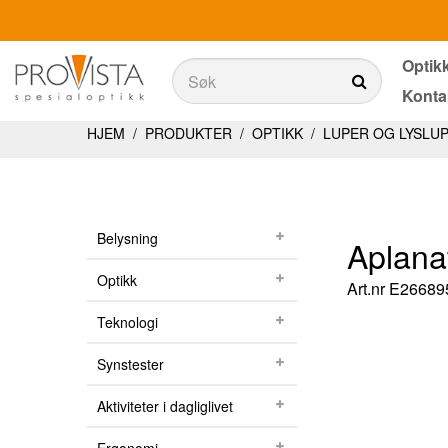
Optik
Søk
Konta
Søk
Produkter
HJEM
/
PRODUKTER
/
OPTIKK
/
LUPER OG LYSLU
Belysning
Teknologi
Belysning
Aplana
Synstester
Optikk
Art.nr
E26689
Aktiviteter i dagliglivet
Teknologi
Ergonomi
Synstester
Tjenester
Aktiviteter i dagliglivet
Optikkbutikker med et utvalg av våre produkter