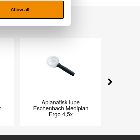
Allow all
Aplanatisk lupe
Asfæris
n
Eschenbach Mediplan
Ergo 4,5x