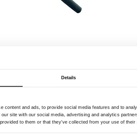
kjermleser
Details
 bestående av to plankonvekse linser i PXM lettvektmateriale
inse består av to tynne linser i stedet for en tykk. Fordelen med det
e content and ads, to provide social media features and to analy
 our site with our social media, advertising and analytics partn
 provided to them or that they’ve collected from your use of their