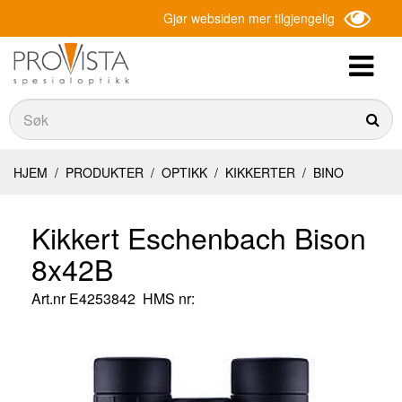
Gjør websiden mer tilgjengelig
Søk
Søk
HJEM
/
PRODUKTER
/
OPTIKK
/
KIKKERTER
/
BINO
Kikkert Eschenbach Bison
8x42B
Art.nr
E4253842
HMS nr: