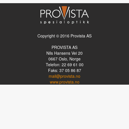
Copyright © 2016 Provista AS
PROVISTA AS
Nils Hansens Vei 20
0667
Oslo, Norge
Telefon: 22 69 61 00
Faks: 37 05 86 87
mail@provista.no
www.provista.no
LINKTIPS
Lese-TV
Punkthjelpemidler
Programvare
Luper og lysluper
Briller
Kikkerter