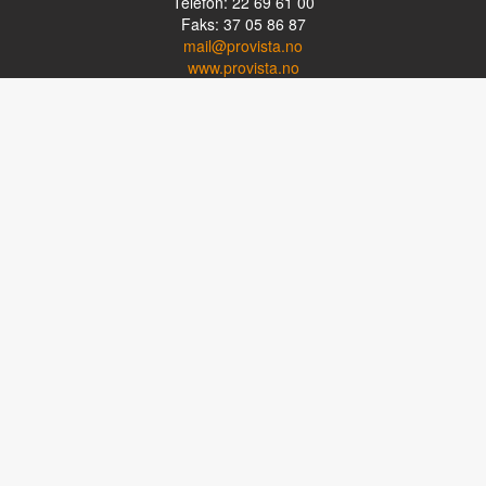
Telefon: 22 69 61 00
Faks: 37 05 86 87
mail@provista.no
www.provista.no
LINKTIPS
Lese-TV
Punkthjelpemidler
Programvare
Luper og lysluper
Briller
Kikkerter
OM PROVISTA
Kontakt oss
Om Provista
Kurs for brukere
Kurs for fagpersoner
Personvernerklæring
Følg oss på Facebook