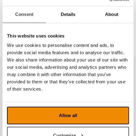
Del
Consent
Details
About
Bilde viser lesebrett med leselinjal montert.
This website uses cookies
We use cookies to personalise content and ads, to
provide social media features and to analyse our traffic.
We also share information about your use of our site with
our social media, advertising and analytics partners who
Produkter fra samme kategori
may combine it with other information that you’ve
provided to them or that they’ve collected from your use
of their services.
Allow all
Customize