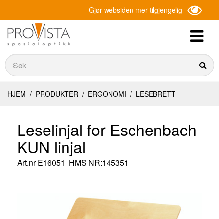
Gjør websiden mer tilgjengelig
Søk
Søk
HJEM
/
PRODUKTER
/
ERGONOMI
/
LESEBRETT
Leselinjal for Eschenbach
KUN linjal
Art.nr
E16051
HMS NR:145351