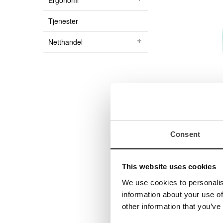
Ergonomi
Produkter
Tjenester
Kurs og kompetanse
Kurs for brukere
Netthandel
Kurs for fagpersoner innen syn
Miniseminar
Webinar
Support
Innstallasjonsutfordringer
Esys / b.note i Supernova skjermleser og Dolphin s
Consent
Brukerveiledninger
Gamle brukerveiledninger
MER INFOR
Programvare / oppgraderinger
This website uses cookies
Kataloger
Video
We use cookies to personalis
Linse til Esc
Medisinsk Optikk
information about your use of
Arbeidsavsta
Syn
other information that you’ve
Optikk