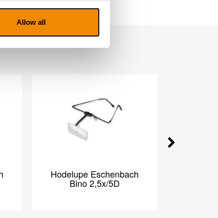
Allow all
h
Hodelupe Eschenbach
Hodelu
Bino 2,5x/5D
Bin