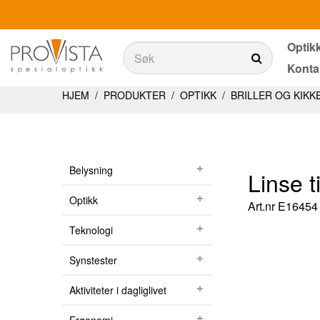
Optik
Søk
Konta
Søk
Produkter
HJEM
/
PRODUKTER
/
OPTIKK
/
BRILLER OG KIKK
Belysning
Teknologi
Belysning
Linse 
Synstester
Optikk
Art.nr
E16454
Aktiviteter i dagliglivet
Teknologi
Ergonomi
Synstester
Tjenester
Aktiviteter i dagliglivet
Optikkbutikker med et utvalg av våre produkter