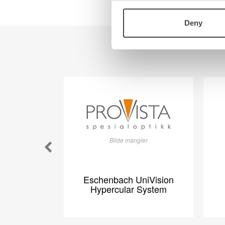
Teknologi
Kontakt oss
Deny
Visjon
Om oss
Ansatte
Veibeskrivelse
Bilde mangler
Eschenbach UniVision
Hypercular System