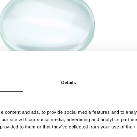
kjermleser
Details
MASJON
e content and ads, to provide social media features and to analy
henbach Labo-clip mono 4x
 our site with our social media, advertising and analytics partn
nd: 55mm
 provided to them or that they’ve collected from your use of their