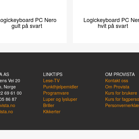
ogickeyboard PC Nero
Logickeyboard PC Ne
gult på svart
hvit på svart
A AS
LINKTIPS
OM PROVISTA
ens Vei 20
Lese-TV
Kontakt oss
o, Norge
Punkthjelpemidler
Om Provista
22 69 61 00
Programvare
Kurs for brukere
05 86 87
Luper og lysluper
Kurs for fagpers
vista.no
Briller
Personvernerklæ
ista.no
Kikkerter