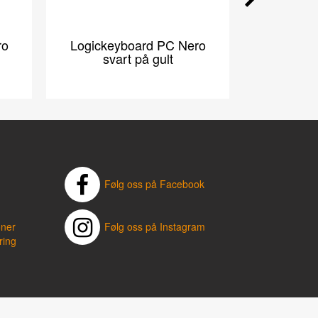
ro
Logickeyboard PC Nero
Logicke
svart på gult
sva
Følg oss på Facebook
oner
Følg oss på Instagram
ring