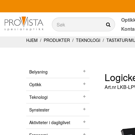
Optik
Søk
Konta
Søk
Produkter
HJEM
/
PRODUKTER
/
TEKNOLOGI
/
TASTATUR/M
Belysning
Teknologi
Belysning
Logick
Synstester
Optikk
Art.nr
LKB-L
Aktiviteter i dagliglivet
Teknologi
Ergonomi
Synstester
Tjenester
Aktiviteter i dagliglivet
Optikkbutikker med et utvalg av våre produkter