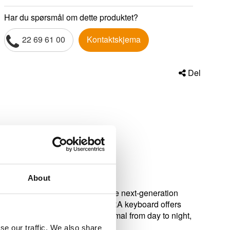
Har du spørsmål om dette produktet?
22 69 61 00
Kontaktskjema
Del
About
ark with the new ASTRA series, the next-generation
eyboard in a dark room - the ASTRA keyboard offers
ronment. The ASTRA series is optimal from day to night,
se our traffic. We also share