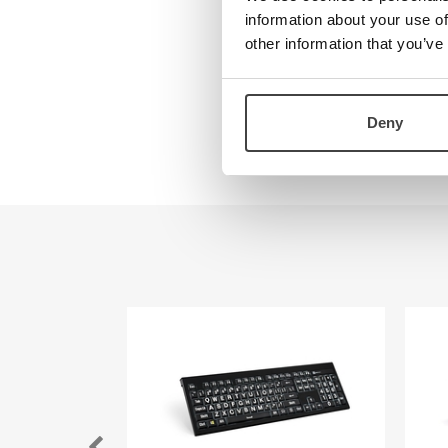
Teknologi
information about your use of
Kontakt oss
With one wire 
other information that you’ve
KVM extenders,
Visjon
Om oss
Easy to set up
Ansatte
Deny
Veibeskrivelse