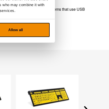
ers who may combine it with
 series is ideal for editing systems that use USB
 services.
ll day comfort
Allow all