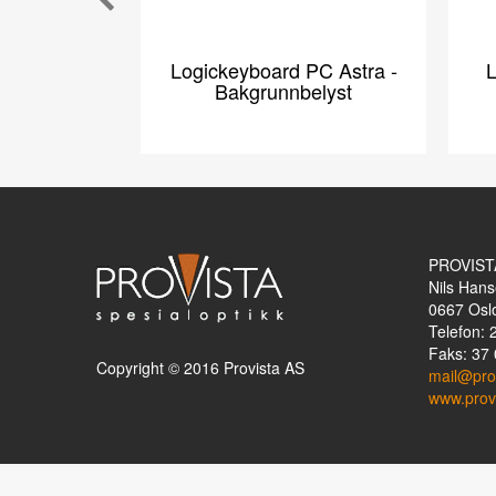
Logickeyboard PC Astra -
L
Bakgrunnbelyst
PROVIST
Nils Hans
0667
Osl
Telefon: 
Faks: 37 
Copyright © 2016 Provista AS
mail@pro
www.prov