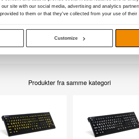
 our site with our social media, advertising and analytics partn
for the USB hub and a separate one for the keyboard, the ASTRA
 provided to them or that they’ve collected from your use of their
 and installations that require data security.
 and use. No software required. Soft touch keystroke - Ideal for a
Customize
Produkter fra samme kategori