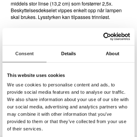
middels stor linse (13,2 cm) som forstørrer 2,5x.
Beskyttelsesdekselet vippes enkelt opp når lampen
skal brukes. Lysstyrken kan tilpasses trinnløst.
Produkt
Vario LED 2,5x
Art nr
E27771
HMS nr
177847
Linsestørrelse
13,2 cm
Consent
Details
About
Forstørrelse
2,5x / 6D
Lyskilde
36 LED-dioder
Lysstyrke
5000 lux (20 cm)
This website uses cookies
Dimbar
Nei
Fargetemperatur
6500K
We use cookies to personalise content and ads, to
Lampearm
90 cm
provide social media features and to analyse our traffic.
Størrelse
28 x 10 x 118 cm
We also share information about your use of our site with
Vekt
2,665 kg
our social media, advertising and analytics partners who
may combine it with other information that you’ve
provided to them or that they’ve collected from your use
of their services.