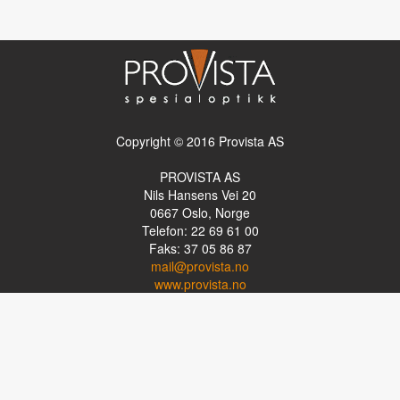
Copyright © 2016 Provista AS
PROVISTA AS
Nils Hansens Vei 20
0667
Oslo, Norge
Telefon: 22 69 61 00
Faks: 37 05 86 87
mail@provista.no
www.provista.no
LINKTIPS
Lese-TV
Punkthjelpemidler
Programvare
Luper og lysluper