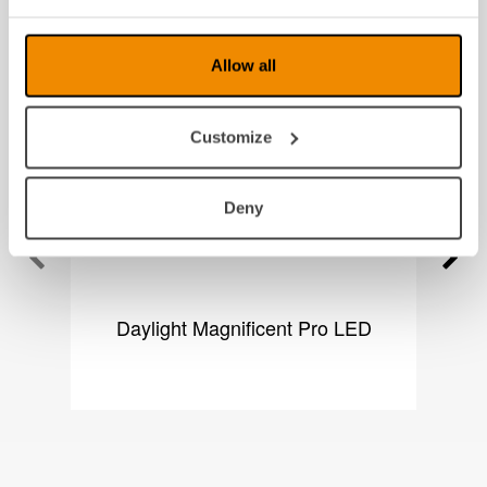
Produkter fra samme kategori
Allow all
Customize
Deny
Bilde mangler
Daylight Magnificent Pro LED