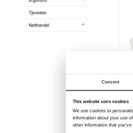
Ergonomi
Produkter
Tjenester
Kurs og kompetanse
Kurs for brukere
Netthandel
Kurs for fagpersoner innen syn
Miniseminar
Webinar
Support
Innstallasjonsutfordringer
Esys / b.note i Supernova skjermleser og Dolphin s
Brukerveiledninger
Consent
Gamle brukerveiledninger
Programvare / oppgraderinger
Eschenbach L
Kataloger
This website uses cookies
Video
Lupelinjaler b
We use cookies to personalis
Medisinsk Optikk
kombinert med 
information about your use of
Syn
og er derfor en
other information that you’ve
Optikk