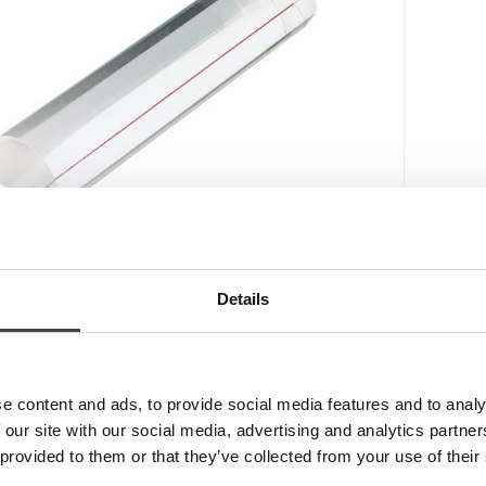
kjermleser
Details
eselinjal med leselinje!
rukes når man ønsker forstørring
e content and ads, to provide social media features and to analy
linjestøtte. De skal ligge flatt på underlaget
 our site with our social media, advertising and analytics partn
kle i bruk.
 provided to them or that they’ve collected from your use of their