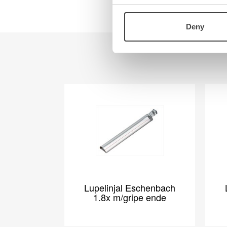
Teknologi
Kontakt oss
Deny
Visjon
Om oss
Ansatte
Veibeskrivelse
Lupelinjal Eschenbach
1.8x m/gripe ende