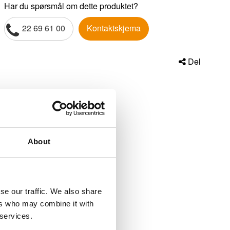
Har du spørsmål om dette produktet?
22 69 61 00
Kontaktskjema
Del
About
se our traffic. We also share
ers who may combine it with
 services.