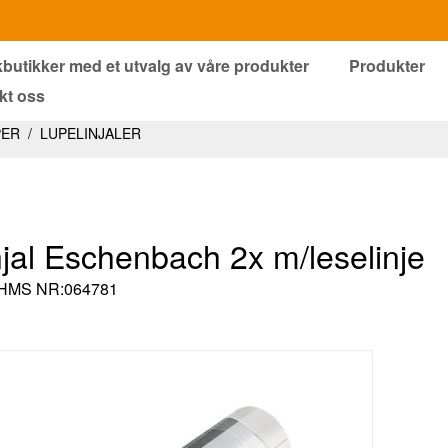
kbutikker med et utvalg av våre produkter
Produkter
kt oss
PER
/
LUPELINJALER
njal Eschenbach 2x m/leselinje
HMS NR:064781