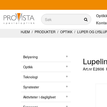
Optik
Søk
Konta
Søk
Produkter
HJEM
/
PRODUKTER
/
OPTIKK
/
LUPER OG LYSLU
Belysning
Teknologi
Belysning
Lupeli
Synstester
Optikk
Art.nr
E2606
Aktiviteter i dagliglivet
Teknologi
Ergonomi
Synstester
Tjenester
Aktiviteter i dagliglivet
Optikkbutikker med et utvalg av våre produkter