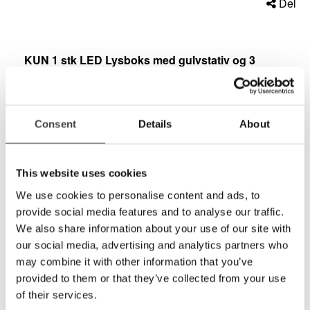
Del
KUN 1 stk LED Lysboks med gulvstativ og 3
tavler til demopris!!
Noe småskrap, men eller helt iorden!
Det er viktig at synstesting skjer i korrekt belysning.
For å gjøre dette mest mulig korrekt kan man benytte
Consent
Details
About
seg av en lysboks til vise testene med. Lysboksen
kan henges på veggen, stå på et bord eller på et
gulvstativ. Lysboksen er lett og portabel med et eget
This website uses cookies
rom til å oppbevare testarkene (tavlene) i. De nye
We use cookies to personalise content and ads, to
lysboksene har LED lys. Dette sikrer et jevnt konstant
lysnivå. Dersom man vil være ekstra nøyaktig med
provide social media features and to analyse our traffic.
lysnivået kan man velge ESV 1500 som har et
We also share information about your use of our site with
selvkalibrerende system.
our social media, advertising and analytics partners who
may combine it with other information that you’ve
provided to them or that they’ve collected from your use
of their services.