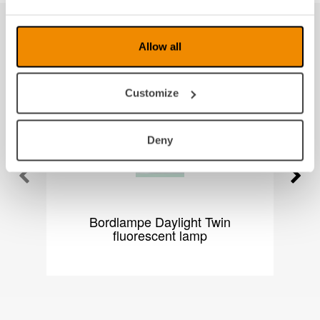
Produkter fra samme kategori
Allow all
Customize
Deny
Bordlampe Daylight Twin
D
fluorescent lamp