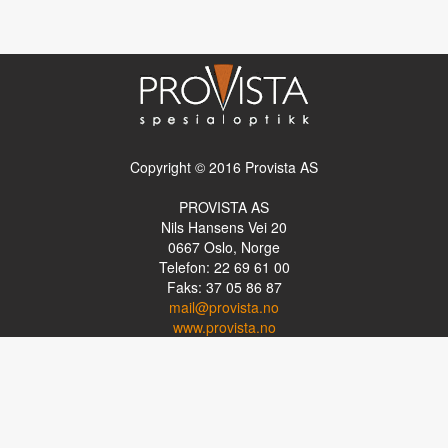
Copyright © 2016 Provista AS
PROVISTA AS
Nils Hansens Vei 20
0667
Oslo, Norge
Telefon: 22 69 61 00
Faks: 37 05 86 87
mail@provista.no
www.provista.no
LINKTIPS
Lese-TV
Punkthjelpemidler
Programvare
Luper og lysluper