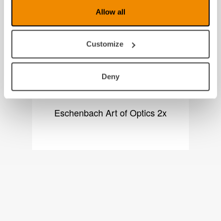
Allow all
Customize
Bilde mangler
Deny
Eschenbach Art of Optics 2x