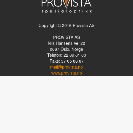
Copyright © 2016 Provista AS
PROVISTA AS
Nils Hansens Vei 20
0667
Oslo, Norge
Telefon: 22 69 61 00
Faks: 37 05 86 87
mail@provista.no
www.provista.no
LINKTIPS
Lese-TV
Punkthjelpemidler
Programvare
Luper og lysluper
Briller
Kikkerter
OM PROVISTA