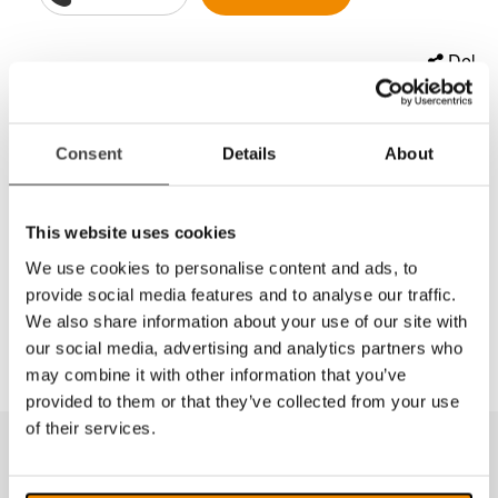
Del
Eschenbach Lysstein!
Consent
Details
About
Vakre lyssteiner som er svært enkle i bruk. De skal
ligge flatt på
This website uses cookies
underlaget og gir 1.8x - 2.2x forstørring.
We use cookies to personalise content and ads, to
Lyssteiner samler lyset fra omgivelsene og forsterker
provide social media features and to analyse our traffic.
det.
We also share information about your use of our site with
our social media, advertising and analytics partners who
may combine it with other information that you’ve
provided to them or that they’ve collected from your use
of their services.
Produkter fra samme kategori