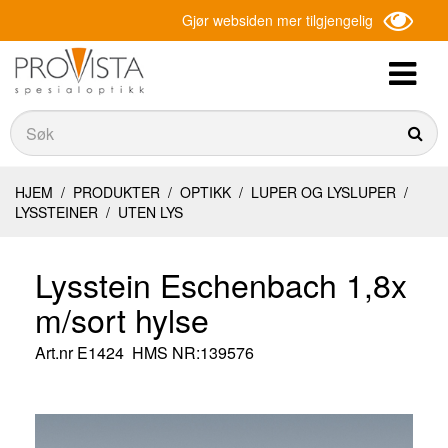
Gjør websiden mer tilgjengelig
Søk
Søk
HJEM
/
PRODUKTER
/
OPTIKK
/
LUPER OG LYSLUPER
/
LYSSTEINER
/
UTEN LYS
Lysstein Eschenbach 1,8x
m/sort hylse
Art.nr
E1424
HMS NR:139576