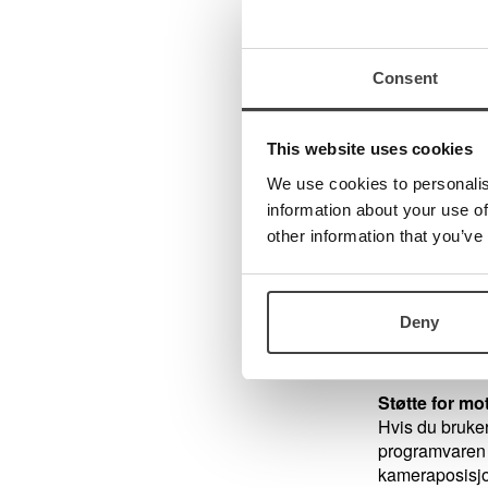
Notering
Støtte f
Støtte f
Consent
Utrolig noter
Det nyttige no
This website uses cookies
mellom bilder,
We use cookies to personalis
markeringspenn
eksempel godt t
information about your use of
other information that you’ve
Vise flere bil
MagniLink Chr
enkelt vise fl
Deny
avstandskamera
se (via avstan
Støtte for mo
Hvis du bruker
programvaren m
kameraposisjon