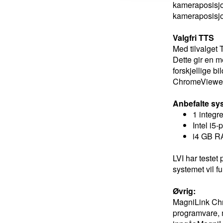
kameraposisjon
kameraposisjo
Valgfri TTS
Med tilvalget 
Dette gir en m
forskjellige b
ChromeViewer
Anbefalte sy
1 integr
Intel i5-
i4 GB 
LVI har testet
systemet vil 
Øvrig:
MagniLink Ch
programvare, 