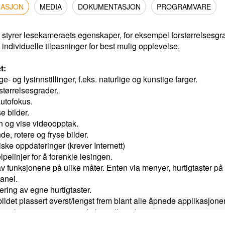
MASJON
MEDIA
DOKUMENTASJON
PROGRAMVARE
tyrer lesekameraets egenskaper, for eksempel forstørrelsesgrad
 individuelle tilpasninger for best mulig opplevelse.
t:
ge- og lysinnstillinger, f.eks. naturlige og kunstige farger.
rstørrelsesgrader.
utofokus.
e bilder.
nn og vise videoopptak.
e, rotere og fryse bilder.
ske oppdateringer (krever Internett)
lpelinjer for å forenkle lesingen.
av funksjonene på ulike måter.
Enten via menyer, hurtigtaster på
panel.
ering av egne hurtigtaster.
ldet plassert øverst/lengst frem blant alle åpnede applikasjoner
ere aktive visninger og veksle mellom disse.
 og få teksten lest høyt.