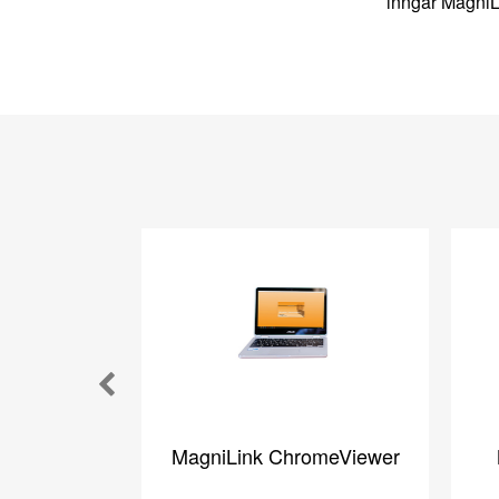
inngår MagniL
MagniLink ChromeViewer