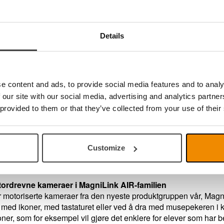
sverktøy med mulighet for tegning, forstørring og panorering av b
or motordrevne kameraer i MagniLink AIR-familien.
or flere videostrømmer og delt bilde mellom disse, for eksempel
Details
ingsverktøy
teringsverktøyet gir deg muligheten til å tegne, skrive, forstørre
 og det finnes flere forskjellige funksjoner for å sette inn tekst
e content and ads, to provide social media features and to analy
 i forskjellig farge og størrelse. Du kan også lagre og åpne bild
il å markere i tekster, eller fylle ut skjemaer eller prøver, som 
 our site with our social media, advertising and analytics partn
 provided to them or that they’ve collected from your use of their
der samtidig
omeViewer kan vise bilder fra flere tilkoblede MagniLink-kamer
ere kamerabilder samtidig ved å dele skjermen på forskjellige måte
Customize
 og et fra et lesekamera. Dette kan for eksempel være veldig p
dskameraet) hva læreren gjør foran tavlen, samtidig som de (via 
tordrevne kameraer i MagniLink AIR-familien
 motoriserte kameraer fra den nyeste produktgruppen vår, Magni
ed ikoner, med tastaturet eller ved å dra med musepekeren i kam
er, som for eksempel vil gjøre det enklere for elever som har be