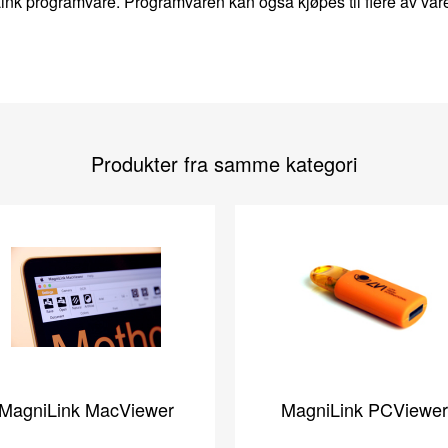
ink programvare. Programvaren kan også kjøpes til flere av vår
Produkter fra samme kategori
MagniLink MacViewer
MagniLink PCViewer