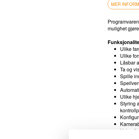
Teknologi
MER INFOR
Kontakt oss
Visjon
Programvaren s
Om oss
mulighet gjøre
Ansatte
Veibeskrivelse
Funksjonalite
Ulike far
Ulike fo
Låsbar a
Ta og vis
Spille i
Speilvend
Automati
Ulike hje
Styring 
kontroll
Konfigur
Kamerabi
Velge fl
Velg OCR