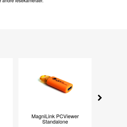
e andre lesekameraer.
MagniLink PCViewer
MagniL
Standalone