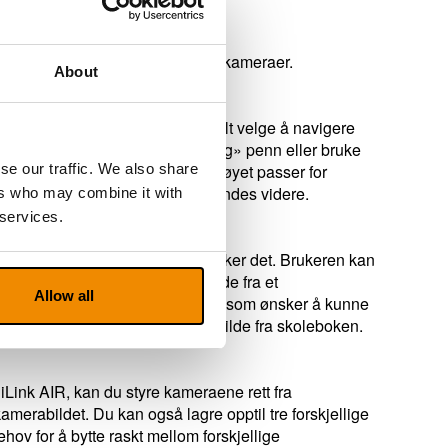
ilder.
 samtidig bruk av flere MagniLink-kameraer.
About
 og panorere i bilder. Du kan enkelt velge å navigere
, tegning samt skrive med en «vanlig» penn eller bruke
se our traffic. We also share
et du har laget notater på. Verktøyet passer for
deretter enkelt kan lagres eller sendes videre.
ers who may combine it with
 services.
asystemer samtidig, hvis du ønsker det. Brukeren kan
r, for eksempel for å vise et bilde fra et
Allow all
raktisk for elever i et klasserom som ønsker å kunne
lesekameraet) ser et forstørret bilde fra skoleboken.
Link AIR, kan du styre kameraene rett fra
erabildet. Du kan også lagre opptil tre forskjellige
hov for å bytte raskt mellom forskjellige