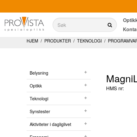
Optik
Søk
Konta
Søk
Produkter
HJEM
/
PRODUKTER
/
TEKNOLOGI
/
PROGRAMVA
Belysning
Teknologi
Belysning
MagniL
Synstester
Optikk
HMS nr:
Aktiviteter i dagliglivet
Teknologi
Ergonomi
Synstester
Tjenester
Aktiviteter i dagliglivet
Optikkbutikker med et utvalg av våre produkter