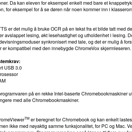
er. Da kan eleven for eksempel enkelt med bare et knappetrykk 
n, for eksempel for å se døren når noen kommer inn i klassero
TTS er det mulig å bruke OCR på en tekst fra et bilde tatt med d
er avslappet lesing, økt lesehastighet og utholdenhet i lesing.
ildevisningsmoduser synkronisert med tale, og det er mulig å fors
 er kompatibel med den innebygde ChromeVox skjermleseren.
stemkrav:
ert USB 3.0
prosessor
RAM
 programvaren på en rekke Intel-baserte Chromebookmaskiner ute
fungere med alle Chromebookmaskiner.
TM
romeViewer
er beregnet for Chromebook og kan enkelt lastes
men ikke med nøyaktig samme funksjonalitet, for PC og Mac. 