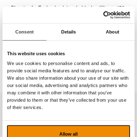
SI-serien fra Eschenbach inneholder kantfilterne 450,
450pol, 511, 511pol, 527, 527pol, 550 og 550pol.
Kan leveres som forhenger eller med brilleglass i et
bredt styrkeområde som sfæriske eller asfæriske
Consent
Details
About
glass. Enstyrke, bifokal eller progressiv.
Materialet er CR39. Progressive glass leveres med
Super ET-coating som standard. For andre glass angi
This website uses cookies
ønsket overflatebehandling.
We use cookies to personalise content and ads, to
provide social media features and to analyse our traffic.
We also share information about your use of our site with
our social media, advertising and analytics partners who
may combine it with other information that you’ve
provided to them or that they’ve collected from your use
of their services.
Produkter fra samme kategori
Allow all