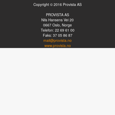
Copyright © 2016 Provista AS
PROVISTA AS
Nils Hansens Vei 20
0667
Oslo, Norge
Telefon: 22 69 61 00
Faks: 37 05 86 87
mail@provista.no
www.provista.no
LINKTIPS
Lese-TV
Punkthjelpemidler
Programvare
Luper og lysluper
Briller
Kikkerter
OM PROVISTA
Kontakt oss
Om Provista
Kurs for brukere