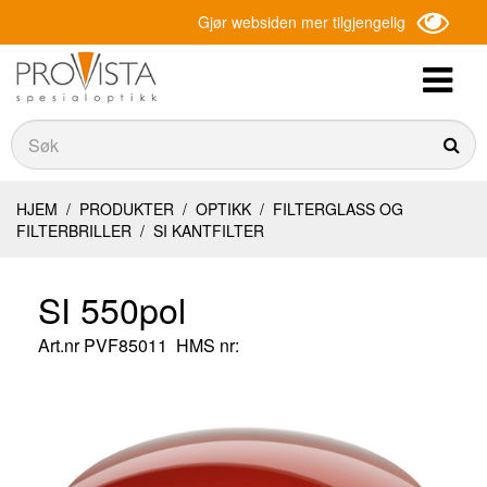
Gjør websiden mer tilgjengelig
Søk
Søk
HJEM
/
PRODUKTER
/
OPTIKK
/
FILTERGLASS OG
FILTERBRILLER
/
SI KANTFILTER
SI 550pol
Art.nr
PVF85011
HMS nr: