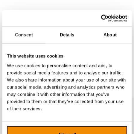
SI-serien fra Eschenbach inneholder kantfilterne 450,
450pol, 511, 511pol, 527, 527pol, 550 og 550pol.
Kan leveres som forhenger eller med brilleglass i et
bredt styrkeområde som sfæriske eller asfæriske
Consent
Details
About
glass. Enstyrke, bifokal eller progressiv.
Materialet er CR39. Progressive glass leveres med
Super ET-coating som standard. For andre glass angi
This website uses cookies
ønsket overflatebehandling.
We use cookies to personalise content and ads, to
provide social media features and to analyse our traffic.
We also share information about your use of our site with
our social media, advertising and analytics partners who
may combine it with other information that you’ve
provided to them or that they’ve collected from your use
of their services.
Produkter fra samme kategori