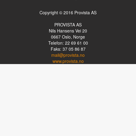
Copyright © 2016 Provista AS
PROVISTA AS
Nils Hansens Vei 20
0667
Oslo, Norge
Telefon: 22 69 61 00
Faks: 37 05 86 87
mail@provista.no
www.provista.no
LINKTIPS
Lese-TV
Punkthjelpemidler
Programvare
Luper og lysluper
Briller
Kikkerter
OM PROVISTA
Kontakt oss
Om Provista