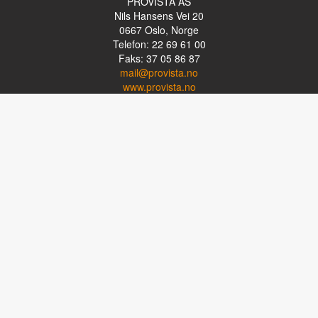
PROVISTA AS
Nils Hansens Vei 20
0667
Oslo, Norge
Telefon: 22 69 61 00
Faks: 37 05 86 87
mail@provista.no
www.provista.no
LINKTIPS
Lese-TV
Punkthjelpemidler
Programvare
Luper og lysluper
Briller
Kikkerter
OM PROVISTA
Kontakt oss
Om Provista
Kurs for brukere
Kurs for fagpersoner
Personvernerklæring