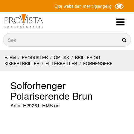
Gjør websiden mer tilgjengelig
Søk
Søk
HJEM
/
PRODUKTER
/
OPTIKK
/
BRILLER OG
KIKKERTBRILLER
/
FILTERBRILLER
/
FORHENGERE
Solforhenger
Polariserende Brun
Art.nr
E29261
HMS nr: