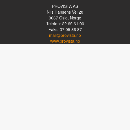
PROVISTA AS
Nils Hansens Vei 20
0667
Oslo, Norge
Telefon: 22 69 61 00
Faks: 37 05 86 87
mail@provista.no
www.provista.no
LINKTIPS
Lese-TV
Punkthjelpemidler
Programvare
Luper og lysluper
Briller
Kikkerter
OM PROVISTA
Kontakt oss
Om Provista
Kurs for brukere
Kurs for fagpersoner
Personvernerklæring