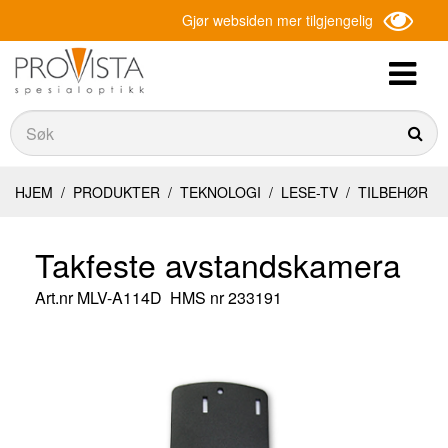
Gjør websiden mer tilgjengelig
Søk
Søk
HJEM
/
PRODUKTER
/
TEKNOLOGI
/
LESE-TV
/
TILBEHØR
Takfeste avstandskamera
Art.nr
MLV-A114D
HMS nr 233191