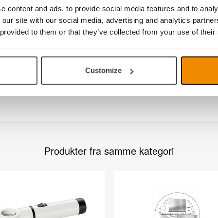
 resistant plastic material
e content and ads, to provide social media features and to analy
ht lens with duplex anti-static, scratch resistant coating
 our site with our social media, advertising and analytics partn
cite
 provided to them or that they’ve collected from your use of their
 7x
mm
ano-convex
Customize
Produkter fra samme kategori