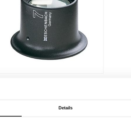
kjermleser
MASJON
Details
er
s:
 magnifier, stone magnifier
 to prevent condensation