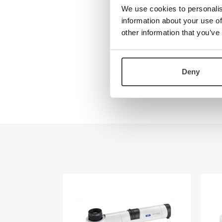
Teknologi
-Made of flame
We use cookies to personalis
Kontakt oss
-PXM lightweig
information about your use of
-Color: anthra
other information that you’ve
Visjon
Om oss
magnification:
Ansatte
lens size: 25
Veibeskrivelse
lens type: pl
Deny