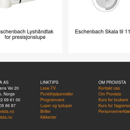
schenbach Lyshåndtak
Eschenbach Skala til 1
for presisjonslupe
A AS
LINKTIPS
OM PROVISTA
ens Vei 20
Lese-TV
Kontakt oss
o, Norge
Punkthjelpemidler
Om Provista
22 69 61 00
Programvare
Kurs for brukere
05 86 87
Luper og lysluper
Kurs for fagpers
vista.no
Briller
Personvernerklæ
ista.no
Kikkerter