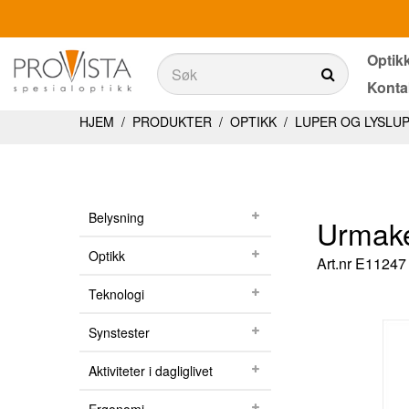
Optik
Søk
Konta
Søk
Produkter
HJEM
/
PRODUKTER
/
OPTIKK
/
LUPER OG LYSLU
Belysning
Teknologi
Belysning
Urmake
Synstester
Optikk
Art.nr
E11247
Aktiviteter i dagliglivet
Teknologi
Ergonomi
Synstester
Tjenester
Aktiviteter i dagliglivet
Optikkbutikker med et utvalg av våre produkter