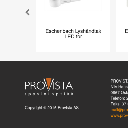
Eschenbach Lyshåndtak
E
LED for
PROVIST
Nils Hans
0667
Osl
Telefon: 
Faks: 37 
Copyright © 2016 Provista AS
mail@pro
www.prov