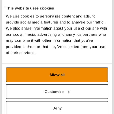
Selv om skjermen nesten er 30 cm diagonal,
This website uses cookies
veier den kun en kilo
We use cookies to personalise content and ads, to
Den perfekte størrelsen for å jobbe effektivt,
provide social media features and to analyse our traffic.
men like vel bærbar
We also share information about your use of our site with
Mulig å skrive under enheten
our social media, advertising and analytics partners who
Betjening via knapper eller berøringsskjerm
may combine it with other information that you’ve
Dynamisk linjerulling gjør det mulig å flytte bilde
horisontalt og vertikalt.
provided to them or that they’ve collected from your use
HDMI-inngang for tilkobling av et eksternt
of their services.
kamera
HDMI-utgang for tilkobling til skjerm eller tv.
Praktisk lading via USB-type C-port
Opp til 2,5 timers brukstid på batteri.
Allow all
Innebygd brukermanual
Justering av lysstyrke
2 – 22x forstørrelse
Customize
Deny