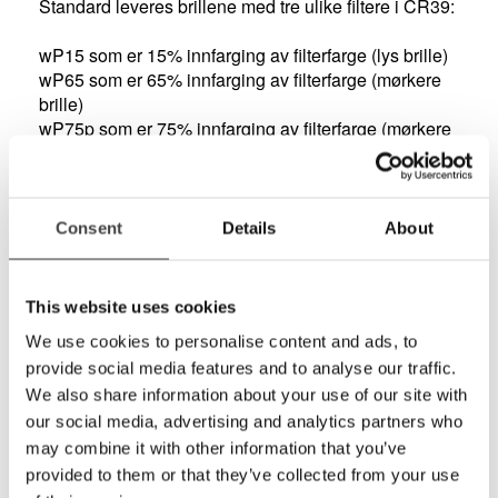
Standard leveres brillene med tre ulike filtere i CR39:
wP15 som er 15% innfarging av filterfarge (lys brille)
wP65 som er 65% innfarging av filterfarge (mørkere
brille)
wP75p som er 75% innfarging av filterfarge (mørkere
polarisert brilleglass)
wP85 som er 85% innfarging av filterfarge (mørkere
brille)
wP50-15 som er et gradert glass (15% nede og 65%
Consent
Details
About
øverst)
Brillene kan også levers med hvilket som helst av
This website uses cookies
våre filterglass i alle styrker.
We use cookies to personalise content and ads, to
provide social media features and to analyse our traffic.
Denne modellen er en damemodell med gradert
filterglass 50-15%.
We also share information about your use of our site with
our social media, advertising and analytics partners who
Leveres i flott etui!
may combine it with other information that you’ve
provided to them or that they’ve collected from your use