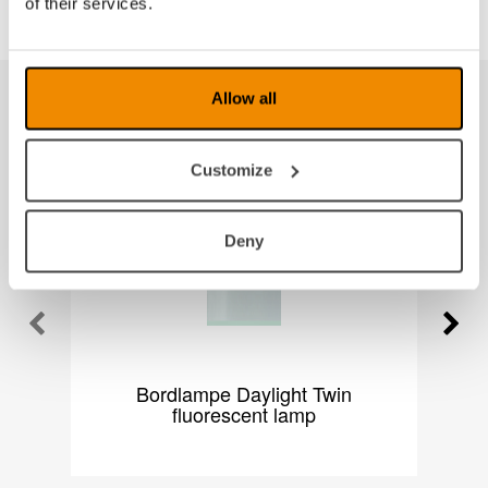
of their services.
Allow all
Produkter fra samme kategori
Customize
Deny
Bordlampe Daylight Twin
D
fluorescent lamp