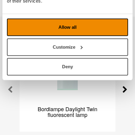
of their services.
Allow all
Produkter fra samme kategori
Customize
Deny
Bordlampe Daylight Twin
D
fluorescent lamp