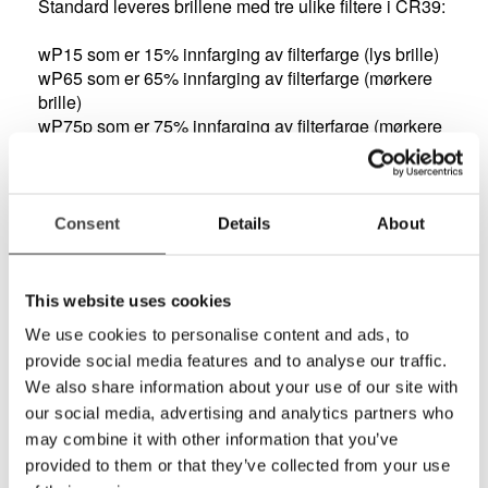
Standard leveres brillene med tre ulike filtere i CR39:
wP15 som er 15% innfarging av filterfarge (lys brille)
wP65 som er 65% innfarging av filterfarge (mørkere
brille)
wP75p som er 75% innfarging av filterfarge (mørkere
polarisert brilleglass)
wP85 som er 85% innfarging av filterfarge (mørkere
brille)
wP50-15 som er et gradert glass (15% nede og 65%
Consent
Details
About
øverst)
Brillene kan også levers med hvilket som helst av
This website uses cookies
våre filterglass i alle styrker.
We use cookies to personalise content and ads, to
provide social media features and to analyse our traffic.
Denne modellen er en damemodell med et
filterglass 75% polarisert.
We also share information about your use of our site with
our social media, advertising and analytics partners who
Leveres i flott etui!
may combine it with other information that you’ve
provided to them or that they’ve collected from your use