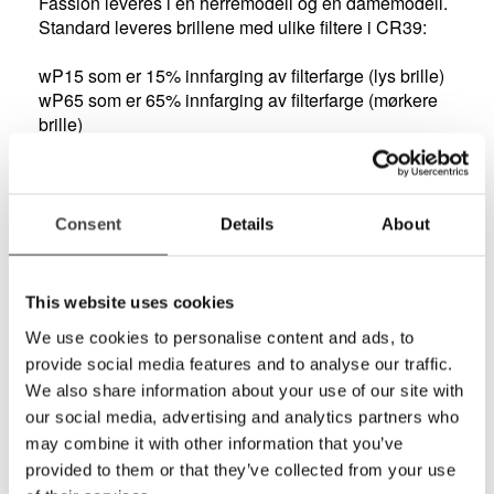
Fassion leveres i en herremodell og en damemodell.
Standard leveres brillene med ulike filtere i CR39:
wP15 som er 15% innfarging av filterfarge (lys brille)
wP65 som er 65% innfarging av filterfarge (mørkere
brille)
wP75p som er 75% innfarging av filterfarge (mørkere
polarisert brilleglass)
wP85 som er 85% innfarging av filterfarge (mørkere
brille)
Consent
Details
About
wP50-15 som er et gradert glass (15% nede og 65%
øverst)
This website uses cookies
Brillene kan også levers med hvilket som helst av
We use cookies to personalise content and ads, to
våre filterglass i alle styrker.
Denne modellen er en damemodell uten filter og
provide social media features and to analyse our traffic.
uten glass.
We also share information about your use of our site with
our social media, advertising and analytics partners who
Leveres i flott etui!
may combine it with other information that you’ve
provided to them or that they’ve collected from your use