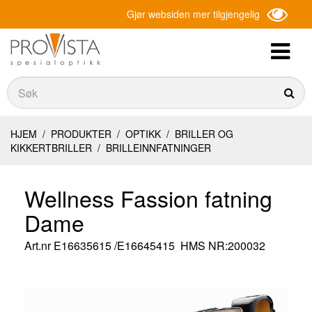
Gjør websiden mer tilgjengelig
Søk
Søk
HJEM
/
PRODUKTER
/
OPTIKK
/
BRILLER OG
KIKKERTBRILLER
/
BRILLEINNFATNINGER
Wellness Fassion fatning
Dame
Art.nr
E16635615 /E16645415
HMS NR:200032