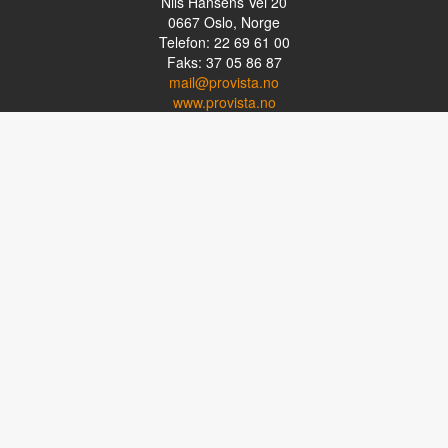
Nils Hansens Vei 20
0667
Oslo, Norge
Telefon: 22 69 61 00
Faks: 37 05 86 87
mail@provista.no
www.provista.no
LINKTIPS
Lese-TV
Punkthjelpemidler
Programvare
Luper og lysluper
Briller
Kikkerter
OM PROVISTA
Kontakt oss
Om Provista
Kurs for brukere
Kurs for fagpersoner
Personvernerklæring