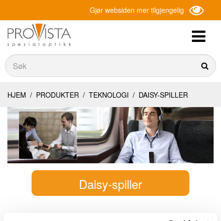
Gjør websiden mer tilgjengelig
Søk
Søk
HJEM
/
PRODUKTER
/
TEKNOLOGI
/
DAISY-SPILLER
Daisy-spiller
Daisy-spillere er elsket av mange synshemmede.