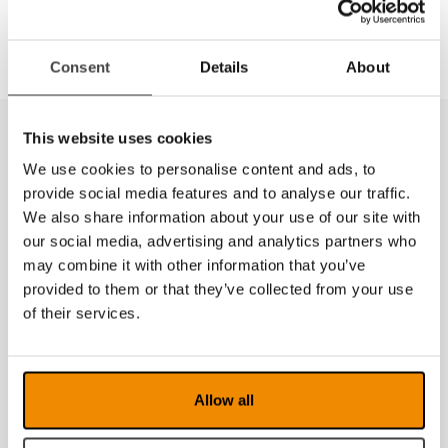
Spillerne gir mulighet til å spille av Daisy lydbøker som
lånes på Norges Lydbokbibliotek. Det er enkelt å
navigere mellom sider, kapitler, setninger og sider. Man
Consent
Details
About
kan også sette bokmerke der hvor noe skal markeres.
Ingen produkter funnet
This website uses cookies
We use cookies to personalise content and ads, to
provide social media features and to analyse our traffic.
We also share information about your use of our site with
our social media, advertising and analytics partners who
may combine it with other information that you’ve
provided to them or that they’ve collected from your use
of their services.
Allow all