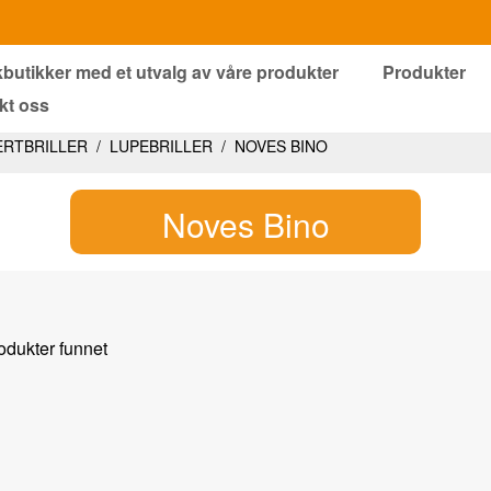
kbutikker med et utvalg av våre produkter
Produkter
kt oss
ERTBRILLER
/
LUPEBRILLER
/
NOVES BINO
Noves Bino
odukter funnet