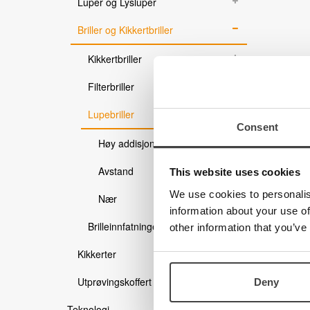
Luper og Lysluper
Produkter
Briller og Kikkertbriller
Kurs og kompetanse
Kurs for brukere
Kikkertbriller
Kurs for fagpersoner innen syn
Filterbriller
Miniseminar
Webinar
Lupebriller
Consent
Support
Høy addisjon
Innstallasjonsutfordringer
Avstand
This website uses cookies
Esys / b.note i Supernova skjermleser og Dolphin s
Brukerveiledninger
We use cookies to personalis
Nær
Gamle brukerveiledninger
information about your use of
Programvare / oppgraderinger
Brilleinnfatninger
other information that you’ve
Kataloger
Video
Kikkerter
Medisinsk Optikk
Utprøvingskoffert / Synskontaktkoffert
Syn
Deny
Optikk
Teknologi