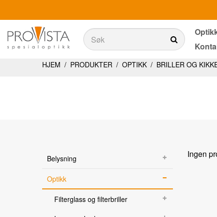
Optik
Søk
Konta
Søk
Produkter
HJEM
/
PRODUKTER
/
OPTIKK
/
BRILLER OG KIKK
Belysning
Teknologi
Synstester
Aktiviteter i dagliglivet
Ingen pr
Belysning
Ergonomi
Optikk
Tjenester
Filterglass og filterbriller
Optikkbutikker med et utvalg av våre produkter