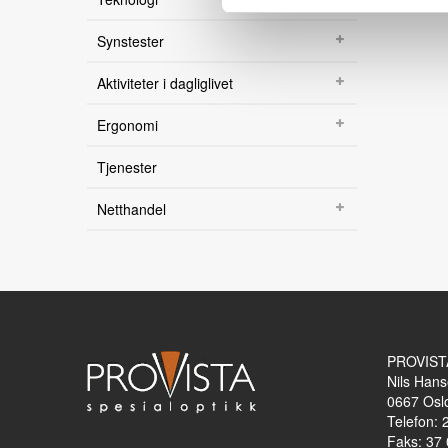
Teknologi
Kontakt oss
Synstester
Visjon
Aktiviteter i dagliglivet
Om oss
Ansatte
Ergonomi
Veibeskrivelse
Tjenester
Netthandel
PROVIST
Nils Hans
0667
Osl
Telefon: 
Faks: 37 