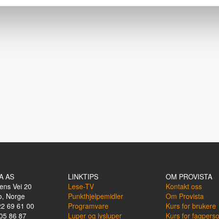
A AS
LINKTIPS
OM PROVISTA
ens Vei 20
Lese-TV
Kontakt oss
o, Norge
Punkthjelpemidler
Om Provista
22 69 61 00
Programvare
Kurs for brukere
05 86 87
Luper og lysluper
Kurs for fagpers