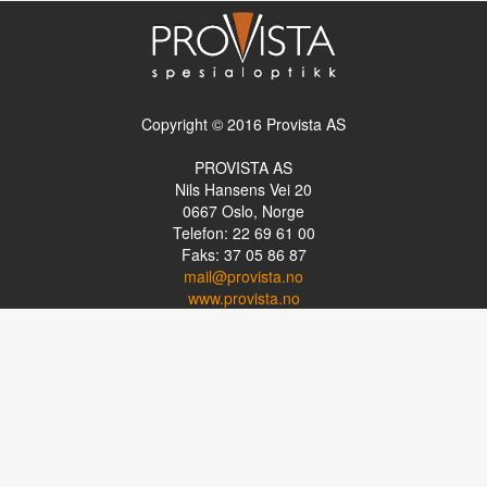
Copyright © 2016 Provista AS
PROVISTA AS
Nils Hansens Vei 20
0667
Oslo, Norge
Telefon: 22 69 61 00
Faks: 37 05 86 87
mail@provista.no
www.provista.no
LINKTIPS
Lese-TV
Punkthjelpemidler
Programvare
Luper og lysluper
Briller
Kikkerter