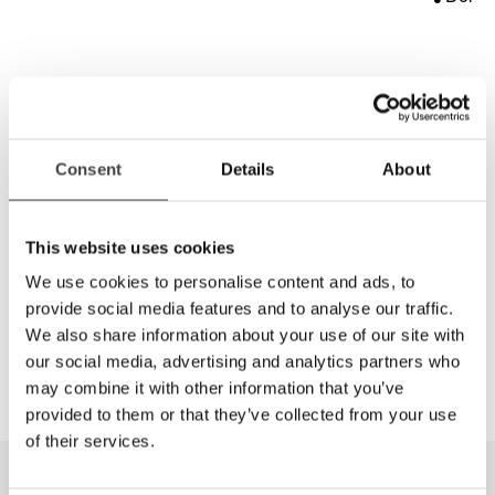
PVF82540 - Lys Orange
Et lyst orange kantfilter som har en CutOff på 540nm.
Lystransmisjon 50%.
Dette er et glass som på måter har de samme
Consent
Details
About
effektene som Aktiv Oransjegult 511, men det kutter
blått lys ved 540 nm. Glasset er brunere enn 511 og
gjengir farger mer naturlig. Typiske brukergrupper er
This website uses cookies
personer med fotofobia som retinitis pigmentosa,
diabetes retinopati, albinisme, cornea problemer og
We use cookies to personalise content and ads, to
en del med macula degenerasjon (typisk våt type)
provide social media features and to analyse our traffic.
art.nr. PVF 82540
We also share information about your use of our site with
our social media, advertising and analytics partners who
may combine it with other information that you’ve
provided to them or that they’ve collected from your use
of their services.