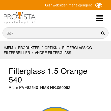
Gjør websiden mer tilgjengelig
Søk
Søk
HJEM
/
PRODUKTER
/
OPTIKK
/
FILTERGLASS OG
FILTERBRILLER
/
ANDRE FILTERGLASS
Filterglass 1.5 Orange
540
Art.nr
PVF82540
HMS NR:050092