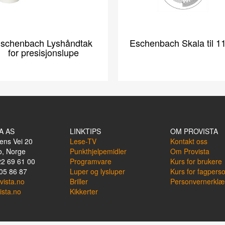
schenbach Lyshåndtak
Eschenbach Skala til 1
for presisjonslupe
A AS
LINKTIPS
OM PROVISTA
ens Vei 20
Lese-TV
Kontakt oss
o, Norge
Punkthjelpemidler
Om Provista
22 69 61 00
Programvare
Kurs for brukere
05 86 87
Luper og lysluper
Kurs for fagpers
vista.no
Briller
Personvernerklæ
ista.no
Kikkerter