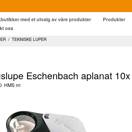
kbutikker med et utvalg av våre produkter
Produkter
kt oss
PER
/
TEKNISKE LUPER
gslupe Eschenbach aplanat 10x
0
HMS nr: