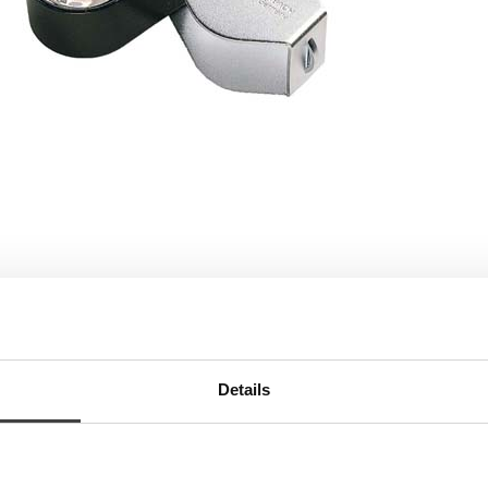
kjermleser
MASJON
Details
ding Magnifiers
echnical folding magnifiers provide the high power optics and dur
ens