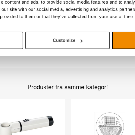
e content and ads, to provide social media features and to analy
romatic lens system eliminates extraneous colors. It consists 
 our site with our social media, advertising and analytics partn
 of glass. The result is crystal-clear optics with no color aberrati
 provided to them or that they’ve collected from your use of their
s
tortion-free image. The two plano-convex glass lenses offer disto
e viewing field.
Customize
Produkter fra samme kategori