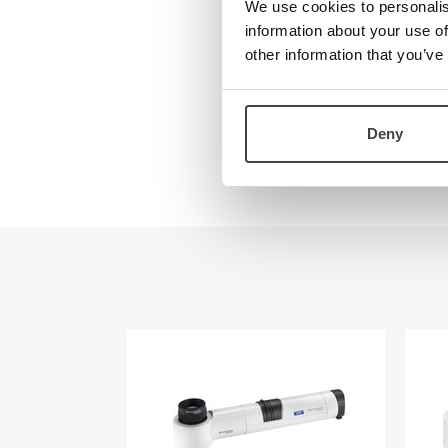
Teknologi
We use cookies to personalis
The unique ach
information about your use of
Kontakt oss
different types
other information that you’ve
Visjon
Aplanatic Len
Om oss
Provides a dis
Ansatte
throughtout th
Veibeskrivelse
Deny