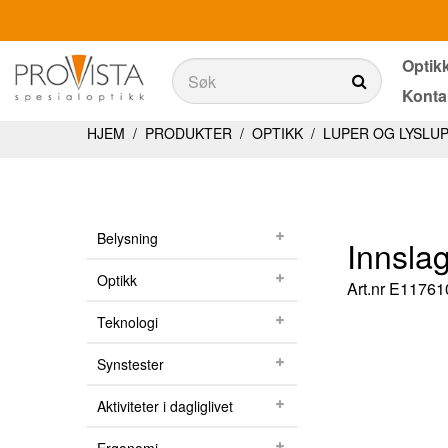
Optik
Søk
Konta
Søk
Produkter
HJEM
/
PRODUKTER
/
OPTIKK
/
LUPER OG LYSLU
Belysning
Teknologi
Belysning
Innsla
Synstester
Optikk
Art.nr
E11761
Aktiviteter i dagliglivet
Teknologi
Ergonomi
Synstester
Tjenester
Aktiviteter i dagliglivet
Optikkbutikker med et utvalg av våre produkter