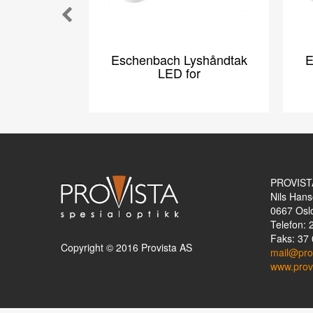
Eschenbach Lyshåndtak
E
LED for
PROVIST
Nils Hans
0667
Osl
Telefon: 
Faks: 37 
Copyright © 2016 Provista AS
mail@pro
www.prov