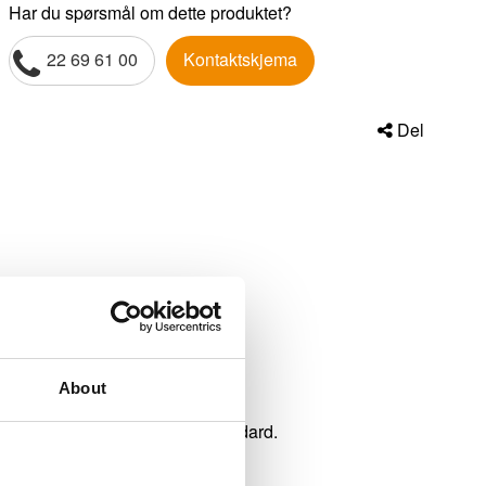
Har du spørsmål om dette produktet?
22 69 61 00
Kontaktskjema
Del
About
ability to meet any industry standard.